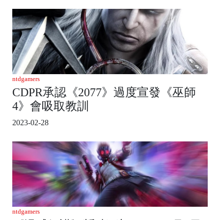
ntdgamers
CDPR承認《2077》過度宣發《巫師
4》會吸取教訓
2023-02-28
ntdgamers