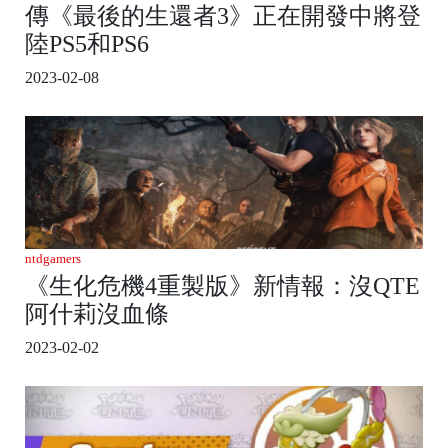
傳《最後的生還者3》正在開發中將登
陸PS5和PS6
2023-02-08
ntdgamers
《生化危機4重製版》新情報：沒QTE
阿什莉沒血條
2023-02-02