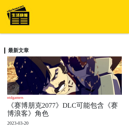
最新文章
ntdgamers
《赛博朋克2077》DLC可能包含《赛
博浪客》角色
2023-03-20