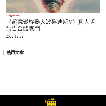
ntdgamers
《超電磁機器人波魯迪斯V》真人版
預告合體戰鬥
2022-12-29
熱門文章