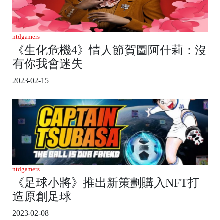
ntdgamers
《生化危機4》情人節賀圖阿什莉：沒
有你我會迷失
2023-02-15
ntdgamers
《足球小將》推出新策劃購入NFT打
造原創足球
2023-02-08