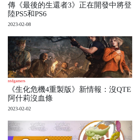
傳《最後的生還者3》正在開發中將登
陸PS5和PS6
2023-02-08
ntdgamers
《生化危機4重製版》新情報：沒QTE
阿什莉沒血條
2023-02-02