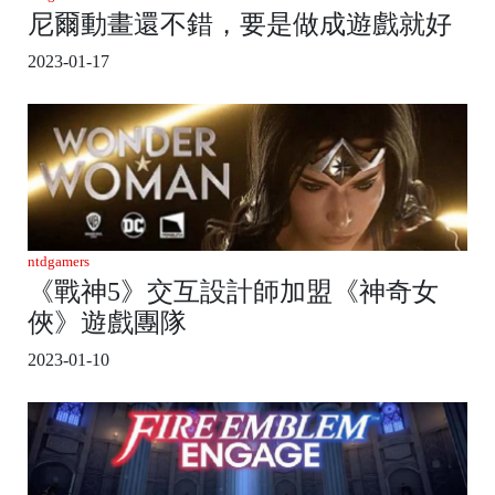
尼爾動畫還不錯，要是做成遊戲就好
2023-01-17
ntdgamers
《戰神5》交互設計師加盟《神奇女
俠》遊戲團隊
2023-01-10