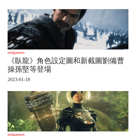
ntdgamers
《臥龍》角色設定圖和新截圖劉備曹
操孫堅等登場
2023-01-18
ntdgamers