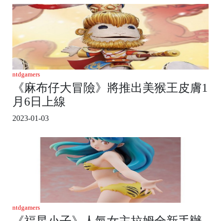
ntdgamers
《麻布仔大冒險》將推出美猴王皮膚1
月6日上線
2023-01-03
ntdgamers
《福星小子》人氣女主拉姆全新手辦