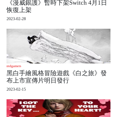
《漫威銀護》暫時下架Switch 4月1日
恢復上架
2023-02-28
ntdgamers
黑白手繪風格冒險遊戲《白之旅》發
布上市宣傳片明日發行
2023-02-15