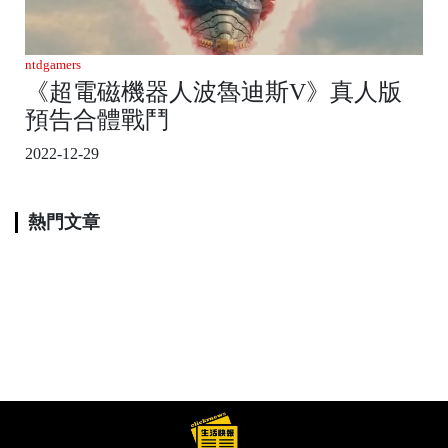
ntdgamers
《超電磁機器人波魯迪斯V》真人版
預告合體戰鬥
2022-12-29
熱門文章