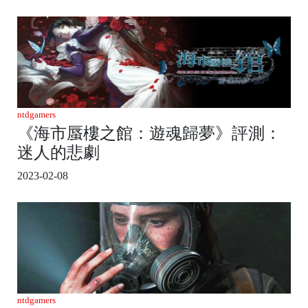
ntdgamers
《海市蜃樓之館：遊魂歸夢》評測：
迷人的悲劇
2023-02-08
ntdgamers