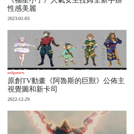
性感美麗
2023-01-03
ntdgamers
原創TV動畫《阿魯斯的巨獸》公佈主
視覺圖和新卡司
2022-12-29