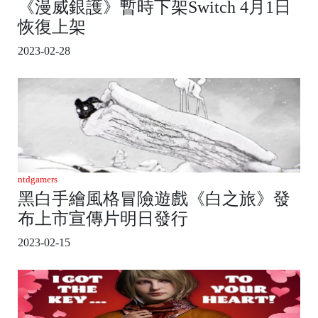
《漫威銀護》暫時下架Switch 4月1日
恢復上架
2023-02-28
ntdgamers
黑白手繪風格冒險遊戲《白之旅》發
布上市宣傳片明日發行
2023-02-15