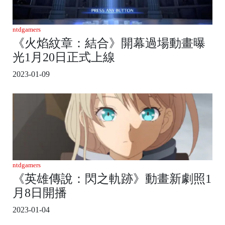
ntdgamers
《火焰紋章：結合》開幕過場動畫曝
光1月20日正式上線
2023-01-09
ntdgamers
《英雄傳說：閃之軌跡》動畫新劇照1
月8日開播
2023-01-04