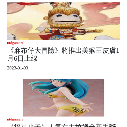
ntdgamers
《麻布仔大冒險》將推出美猴王皮膚1
月6日上線
2023-01-03
ntdgamers
《福星小子》人氣女主拉姆全新手辦