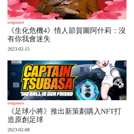
ntdgamers
《生化危機4》情人節賀圖阿什莉：沒
有你我會迷失
2023-02-15
ntdgamers
《足球小將》推出新策劃購入NFT打
造原創足球
2023-02-08