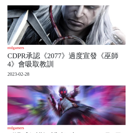
ntdgamers
CDPR承認《2077》過度宣發《巫師
4》會吸取教訓
2023-02-28
ntdgamers