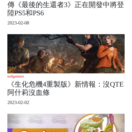
傳《最後的生還者3》正在開發中將登
陸PS5和PS6
2023-02-08
ntdgamers
《生化危機4重製版》新情報：沒QTE
阿什莉沒血條
2023-02-02