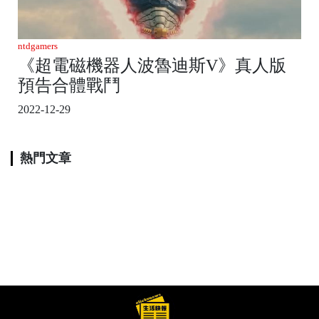
ntdgamers
《超電磁機器人波魯迪斯V》真人版
預告合體戰鬥
2022-12-29
熱門文章