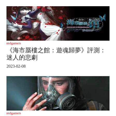
ntdgamers
《海市蜃樓之館：遊魂歸夢》評測：
迷人的悲劇
2023-02-08
ntdgamers