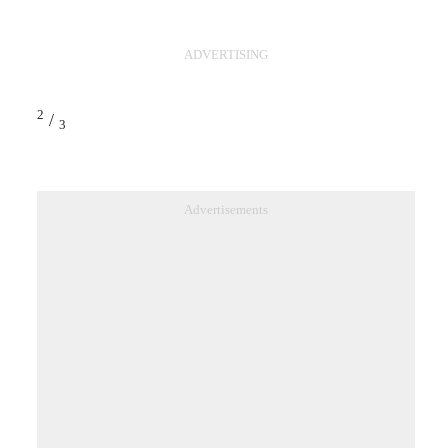
ADVERTISING
2
/
3
Advertisements