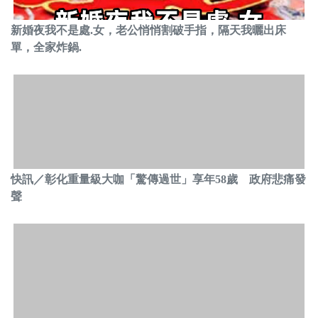
新婚夜我不是處.女，老公悄悄割破手指，隔天我曬出床
單，全家炸鍋.
快訊／彰化重量級大咖「驚傳過世」享年58歲 政府悲痛發
聲