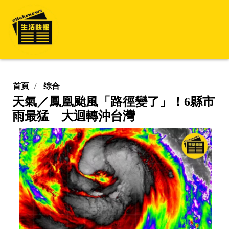
首頁
综合
天氣／鳳凰颱風「路徑變了」！6縣市
雨最猛 大迴轉沖台灣