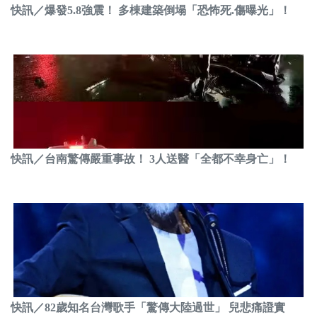
快訊／爆發5.8強震！ 多棟建築倒塌「恐怖死.傷曝光」！
快訊／台南驚傳嚴重事故！ 3人送醫「全都不幸身亡」！
快訊／82歲知名台灣歌手「驚傳大陸過世」 兒悲痛證實