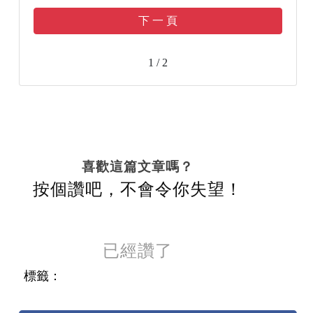
下 一 頁
1 / 2
喜歡這篇文章嗎？
按個讚吧，不會令你失望！
已經讚了
標籤：