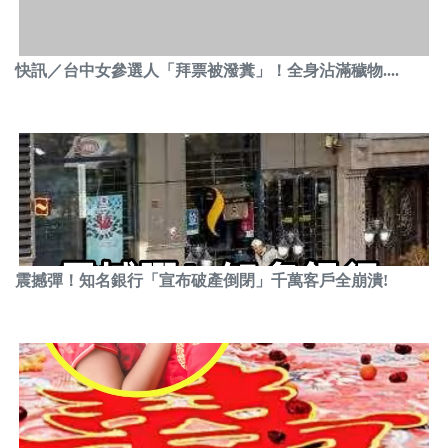
快訊／台中女參選人「拜票被潑糞」！全身沾滿穢物....
震撼彈！知名銀行「宣布破產倒閉」千萬客戶全崩潰!