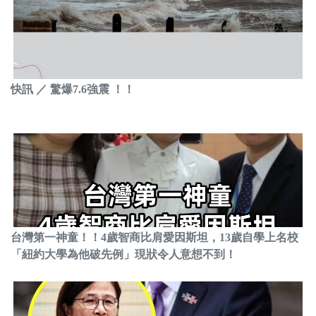
快訊 ／ 驚爆7.6強震 ！！
台灣第一神童！！4歲智商比肩愛因斯坦，13歲自學上名校
「紐約大學為他破先例」現狀令人意想不到！