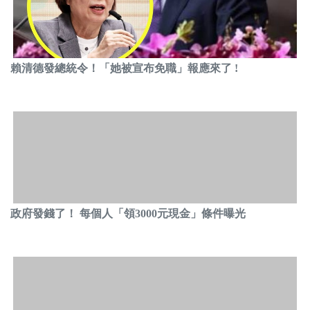
賴清德發總統令！「她被宣布免職」報應來了 !
政府發錢了！ 每個人「領3000元現金」條件曝光