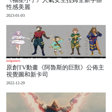
性感美麗
2023-01-03
ntdgamers
原創TV動畫《阿魯斯的巨獸》公佈主
視覺圖和新卡司
2022-12-29