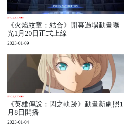
ntdgamers
《火焰紋章：結合》開幕過場動畫曝
光1月20日正式上線
2023-01-09
ntdgamers
《英雄傳說：閃之軌跡》動畫新劇照1
月8日開播
2023-01-04