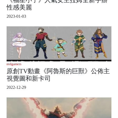
性感美麗
2023-01-03
ntdgamers
原創TV動畫《阿魯斯的巨獸》公佈主
視覺圖和新卡司
2022-12-29