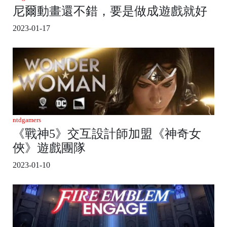
尼爾動畫還不錯，要是做成遊戲就好
2023-01-17
ntdgamers
《戰神5》交互設計師加盟《神奇女
俠》遊戲團隊
2023-01-10