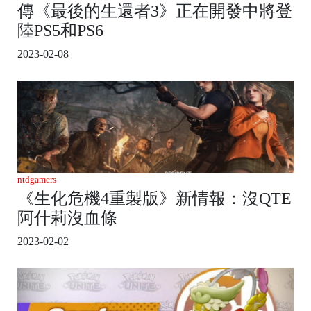
傳《最後的生還者3》正在開發中將登
陸PS5和PS6
2023-02-08
ntdgamers
《生化危機4重製版》新情報：沒QTE
阿什莉沒血條
2023-02-02