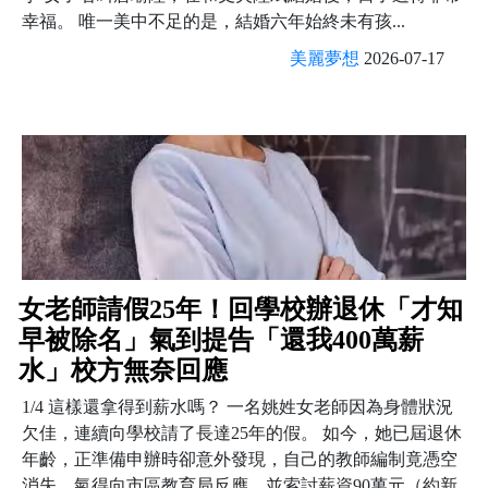
幸福。 唯一美中不足的是，結婚六年始終未有孩...
美麗夢想
2026-07-17
女老師請假25年！回學校辦退休「才知
早被除名」氣到提告「還我400萬薪
水」校方無奈回應
1/4 這樣還拿得到薪水嗎？ 一名姚姓女老師因為身體狀況
欠佳，連續向學校請了長達25年的假。 如今，她已屆退休
年齡，正準備申辦時卻意外發現，自己的教師編制竟憑空
消失，氣得向市區教育局反應，並索討薪資90萬元（約新