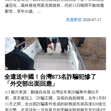
遽惡化，最終雖使用葉克膜搶救，仍於11日晚間不敵病魔
辭世，享年45歲。 ...
美麗夢想
2026-07-17
全遣送中國！台灣873名詐騙犯慘了
「外交部出面回應」
1/3 圖片來源：翻攝自央視 台灣近年來詐騙事件層出不
窮，甚至被冠上「詐騙王國」這樣的負面稱號，去年1月到
11月之間，全台因詐騙案件造成的財務損失就高達826億元
新台幣，光是該年一月份單月的受騙金額就飆升至95億4千