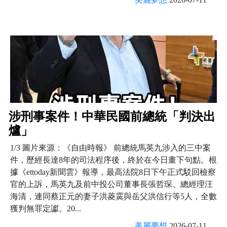
涉刑事案件！中華民國前總統「判決出
爐」
1/3 圖片來源：《自由時報》 前總統馬英九涉入的三中案
件，歷經長達8年的司法程序後，終於在今日畫下句點。根
據《ettoday新聞雲》報導，最高法院8日下午正式駁回檢察
官的上訴，馬英九及前中投公司董事長張哲琛、總經理汪
海清，連同蔡正元的妻子洪菱霙與岳父洪信行等5人，全數
獲判無罪定讞。20...
美麗夢想
2026-07-11