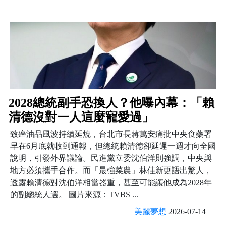
2028總統副手恐換人？他曝內幕：「賴
清德沒對一人這麼寵愛過」
致癌油品風波持續延燒，台北市長蔣萬安痛批中央食藥署
早在6月底就收到通報，但總統賴清德卻延遲一週才向全國
說明，引發外界議論。民進黨立委沈伯洋則強調，中央與
地方必須攜手合作。而「最強菜農」林佳新更語出驚人，
透露賴清德對沈伯洋相當器重，甚至可能讓他成為2028年
的副總統人選。 圖片來源：TVBS ...
美麗夢想
2026-07-14