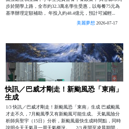
步於開學上路，全市約32.3萬名學生受惠，以每餐75元為
基準辦理定額補助， 年投入約48.4億元，預計可減輕...
美麗夢想
2026-07-17
快訊／巴威才剛走！新颱風恐「東南」
生成
1/3 快訊／巴威才剛走！新颱風恐「東南」生成 巴威颱風
才走不久，7月颱風季又有新颱風可能生成。 天氣風險分
析師吳聖宇（15日）分析，新颱風最快生成時間點，同時
說明今天天氣及一周天氣概況。 2/3 夜間至凌晨期間，