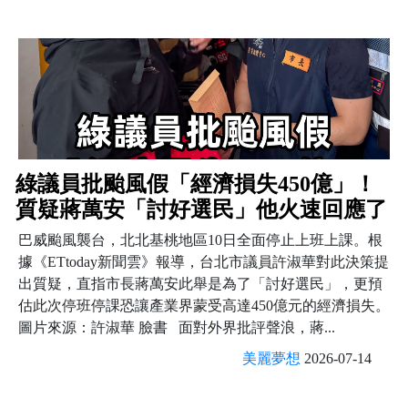
綠議員批颱風假「經濟損失450億」！
質疑蔣萬安「討好選民」他火速回應了
巴威颱風襲台，北北基桃地區10日全面停止上班上課。根
據《ETtoday新聞雲》報導，台北市議員許淑華對此決策提
出質疑，直指市長蔣萬安此舉是為了「討好選民」，更預
估此次停班停課恐讓產業界蒙受高達450億元的經濟損失。
圖片來源：許淑華 臉書 面對外界批評聲浪，蔣...
美麗夢想
2026-07-14