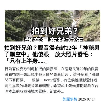
拍到好兄弟？觀音瀑布封22年「神秘男
子飄空中」他傻眼 放大照片發毛：
「只有上半身.....」
日前有位喜歡到處拍照的攝影師，在荒廢長達22年的觀音
瀑布拍到一張出現半身人影的靈異照片， 讓許多看了都瞬
間不寒而慄。 根據ETtoday報導，有位侯姓攝影愛好者
前往嘉義竹崎觀音瀑布朝聖，希望藉由鏡頭捕捉隱藏在台
灣本島的各種秘境美景時，卻意外...
美麗夢想
2026-07-14