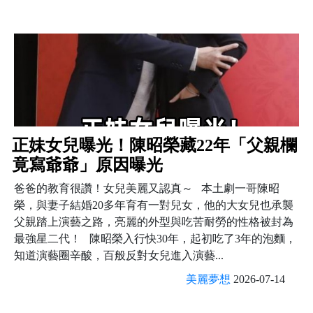
正妹女兒曝光！陳昭榮藏22年「父親欄
竟寫爺爺」原因曝光
爸爸的教育很讚！女兒美麗又認真～ 本土劇一哥陳昭
榮，與妻子結婚20多年育有一對兒女，他的大女兒也承襲
父親踏上演藝之路，亮麗的外型與吃苦耐勞的性格被封為
最強星二代！ 陳昭榮入行快30年，起初吃了3年的泡麵，
知道演藝圈辛酸，百般反對女兒進入演藝...
美麗夢想
2026-07-14