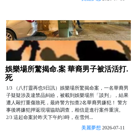
娛樂場所驚揭命.案 華裔男子被活活打.
死
1/3 （八打靈再也9日訊）娛樂場所驚揭命案，一名華裔男
子疑疑涉及違禁品糾紛，被載到娛樂場所「談判」，結果
遭人毆打重傷致死，最終警方扣查2名華裔男嫌犯！ 警方
事後將嫌犯押返現場協助調查，相信是進行案件重演。
2/3 這起命案於昨天下午約3時，在雪州...
美麗夢想
2026-07-11