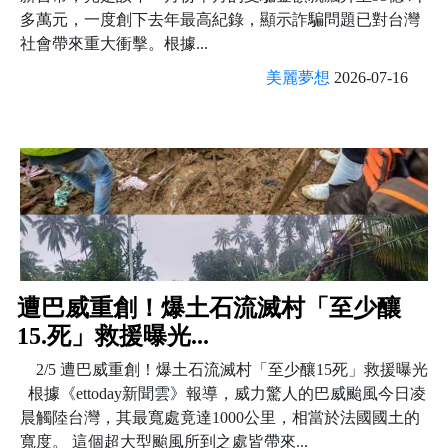
多萬元，一度創下去年最高紀錄，顯示詐騙問題已對台灣
社會帶來重大衝擊。根據...
美麗夢想
2026-07-16
遭巴威重創！爆土石流滅村「至少釀
15.死」救援曝光...
2/5 遭巴威重創！爆土石流滅村「至少釀15死」救援曝光
根據《ettoday新聞雲》報導，威力驚人的巴威颱風今日凌
晨觸陸台灣，其最寬處竟達1000公里，相當於法國國土的
寬度。 這個超大型颱風所到之處皆帶來...