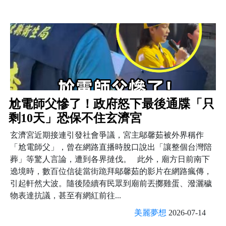
尬電師父慘了！政府怒下最後通牒「只
剩10天」恐保不住玄濟宮
玄濟宮近期接連引發社會爭議，宮主鄔馨茹被外界稱作
「尬電師父」，曾在網路直播時脫口說出「讓整個台灣陪
葬」等驚人言論，遭到各界撻伐。 此外，廟方日前南下
遶境時，數百位信徒當街跪拜鄔馨茹的影片在網路瘋傳，
引起軒然大波。隨後陸續有民眾到廟前丟擲雞蛋、潑灑穢
物表達抗議，甚至有網紅前往...
美麗夢想
2026-07-14