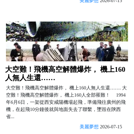
美麗夢想
2026-07-15
大空難！飛機高空解體爆炸， 機上160
人無人生還……
大空難！飛機高空解體爆炸， 機上160人無人生還……. 大
空難！飛機高空解體爆炸， 機上160人全部罹難！ 1994
年6月6日，一架從西安咸陽機場起飛，準備飛往廣州的飛
機，在起飛10分鐘後就與地面失去了聯繫，墜毀在陝西
省...
美麗夢想
2026-07-15