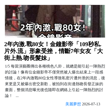
2年內激.戰80女！金鐘影帝「109秒私.
片外.流」形象受挫，情斷7年女友「大
街上熱.吻長髮妹」
1/5 每當演藝圈傳出各種桃色八卦，就總是能引起一陣熱烈
的討論！像有位金鐘影帝不僅突然被人爆出結束上一段感
情後，在2年內激戰80位女性導致私密片遭外泄的消息，後
來更是又被爆出密交新歡，被拍到在街邊熱吻長發正妹的
畫面，整個消息曝光後也隨即在網絡上引起一陣熱烈的討
論！ ...
美麗夢想
2026-07-13