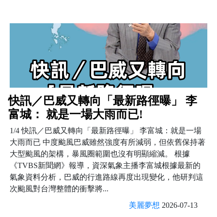
快訊／巴威又轉向「最新路徑曝」 李
富城： 就是一場大雨而已!
1/4 快訊／巴威又轉向「最新路徑曝」 李富城：就是一場
大雨而已 中度颱風巴威雖然強度有所減弱，但依舊保持著
大型颱風的架構，暴風圈範圍也沒有明顯縮減。 根據
《TVBS新聞網》報導，資深氣象主播李富城根據最新的
氣象資料分析，巴威的行進路線再度出現變化，他研判這
次颱風對台灣整體的衝擊將...
美麗夢想
2026-07-13