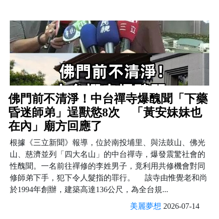
佛門前不清淨！中台禪寺爆醜聞「下藥
昏迷師弟」逞獸慾8次 「黃安妹妹也
在內」廟方回應了
根據《三立新聞》報導，位於南投埔里、與法鼓山、佛光
山、慈濟並列「四大名山」的中台禪寺，爆發震驚社會的
性醜聞。一名前往禪修的李姓男子，竟利用共修機會對同
修師弟下手，犯下令人髮指的罪行。 該寺由惟覺老和尚
於1994年創辦，建築高達136公尺，為全台規...
美麗夢想
2026-07-14