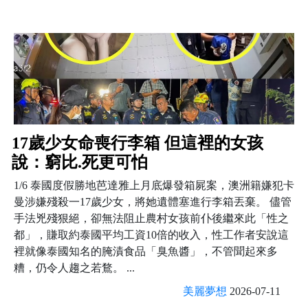
17歲少女命喪行李箱 但這裡的女孩
說：窮比.死更可怕
1/6 泰國度假勝地芭達雅上月底爆發箱屍案，澳洲籍嫌犯卡
曼涉嫌殘殺一17歲少女，將她遺體塞進行李箱丟棄。 儘管
手法兇殘狠絕，卻無法阻止農村女孩前仆後繼來此「性之
都」，賺取約泰國平均工資10倍的收入，性工作者安說這
裡就像泰國知名的腌漬食品「臭魚醬」，不管聞起來多
糟，仍令人趨之若鶩。 ...
美麗夢想
2026-07-11