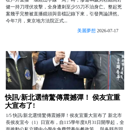
健一持刀埋伏攻擊，全身遭刺至少55刀不治身亡。整起兇
案幾乎完整被直播鏡頭與音檔記錄下來，引發輿論譁然。
今年7月，東京地方法院正式...
美麗夢想
2026-07-17
快訊/新北選情驚傳震撼彈！ 侯友宜重
大宣布了!
1/5 快訊/新北選情驚傳震撼彈！侯友宜重大宣布了 新北市
長侯友宜今（1）日宣布，自115學年度8月31日開學起，全
面推動公私立國中小學生免費營養午餐政策， 與各縣市同