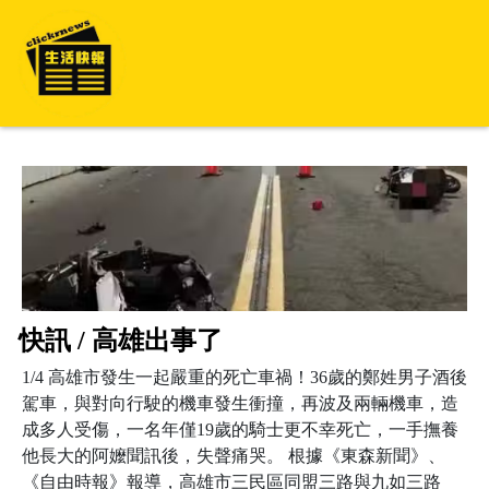
快訊 / 高雄出事了
1/4 高雄市發生一起嚴重的死亡車禍！36歲的鄭姓男子酒後
駕車，與對向行駛的機車發生衝撞，再波及兩輛機車，造
成多人受傷，一名年僅19歲的騎士更不幸死亡，一手撫養
他長大的阿嬤聞訊後，失聲痛哭。 根據《東森新聞》、
《自由時報》報導，高雄市三民區同盟三路與九如三路