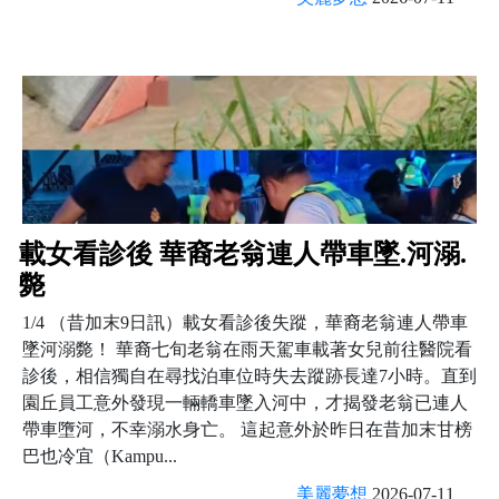
載女看診後 華裔老翁連人帶車墜.河溺.
斃
1/4 （昔加末9日訊）載女看診後失蹤，華裔老翁連人帶車
墜河溺斃！ 華裔七旬老翁在雨天駕車載著女兒前往醫院看
診後，相信獨自在尋找泊車位時失去蹤跡長達7小時。直到
園丘員工意外發現一輛轎車墜入河中，才揭發老翁已連人
帶車墮河，不幸溺水身亡。 這起意外於昨日在昔加末甘榜
巴也冷宜（Kampu...
美麗夢想
2026-07-11