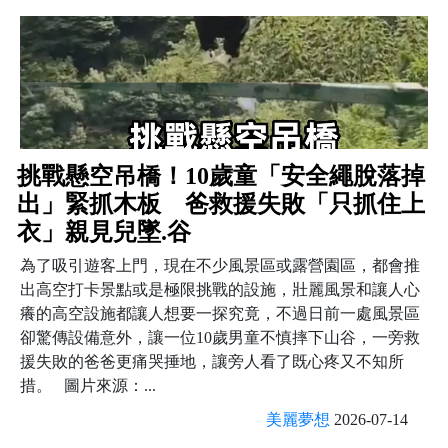
挑戰懸空吊橋！10歲童「安全繩脫落掉
出」緊抓木板 爸救援失敗「只抓住上
衣」親見兒墜.谷
為了吸引遊客上門，現在不少風景區或露營園區，都會推
出高空打卡景點或是極限挑戰的設施，壯麗風景和讓人心
癢的高空設施都讓人想要一探究竟，不過日前一處風景區
卻驚傳設備意外，讓一位10歲男童不慎摔下山谷，一旁救
援失敗的爸爸更痛哭捶地，讓旁人看了既心疼又不知所
措。 圖片來源：...
美麗夢想
2026-07-14