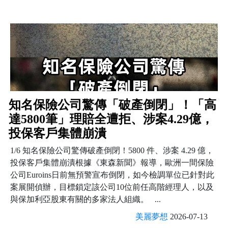
知名保險公司驚傳「破產倒閉」！「高
達5800筆」理賠全遭拒、涉案4.29億，
投保客戶集體崩潰
1/6 知名保險公司驚傳破產倒閉！5800 件、涉案 4.29 億，
投保客戶集體崩潰根據《東森新聞》報導，歐洲一間保險
公司Euroins日前無預警宣布倒閉，如今檢調單位已針對此
案展開偵辦，目標鎖定該公司10位前任高階經理人，以及
與保加利亞股東有關的多家法人組織。 ...
美麗夢想
2026-07-13