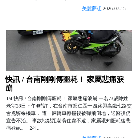
美麗夢想
2026-07-15
快訊 / 台南剛剛傳噩耗！ 家屬悲痛淚
崩
1/4 快訊 / 台南剛剛傳噩耗！ 家屬悲痛淚崩 一名73歲陳姓
老翁28日下午4時許，在台南市歸仁區十四路與高鐵七路交
會處騎乘機車， 遭一輛轎車擦撞後被彈飛倒地，送醫後仍
宣告不治。 事故地點距老翁住處不遠，家屬獲知噩耗後悲
痛欲絕。 2/4 ...