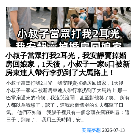
小叔子當眾打我2耳光，我安靜賣掉婚
房回娘家，1天後，小叔子一家6口被新
房東連人帶行李扔到了大馬路上！
小叔子當眾打我2耳光，我安靜賣掉婚房回娘家，1天後，
小叔子一家6口被新房東連人帶行李扔到了大馬路上 那一
巴掌扇過來的時候，我沒哭沒鬧，甚至對他笑了笑。 所有
人都以為我慫了，認了，連我那個懦弱的丈夫都鬆了口
氣。 他們不知道，我腦子裡只有一個念頭在瘋狂叫囂：這
日子，到頭了。 我用三天時間，安...
美麗夢想
2026-07-13