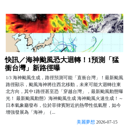
快訊／海神颱風恐大迴轉！1預測「猛
衝台灣」新路徑曝
1/3 海神颱風生成，路徑預測可能「直衝台灣」！最新颱風
路徑顯示，颱風海神將往西北移動，未來可能大迴轉往東
北方向，其中1路徑甚至恐「穿越台灣」，最新颱風動態曝
光！ 最新颱風動態》海神颱風生成 海神颱風火速生成！～
日本氣象廳發布，位於菲律賓附近的熱帶性低氣壓，如今
增強發展為「海神」（...
美麗夢想
2026-07-15