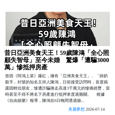
昔日亞洲美食天王！59歲陳鴻「全心照
顧失智母」至今未婚 驚爆「遭騙3000
萬」慘抵押房產
曾因《阿鴻上菜》爆紅，擁有「亞洲美食天王」、「師奶
殺手」封號的知名主持人陳鴻，日前接受訪問時，首度揭
露因輕信朋友，慘遭詐騙捲走高達3千萬元的慘痛經歷，當
時甚至不得不將名下房產進行抵押來度過難關。 根據
《自由娛樂》報導，陳鴻在6日晚間透過臉...
美麗夢想
2026-07-14