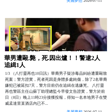
美麗夢想
2026-07-11
華男遭毆.斃，死.因出爐！！警逮2人
追緝1人
1/3 （八打靈再也10日訊）華裔男子疑涉毒品糾紛遭重毆致
死案；警方證實，死者死因是身體多處鈍傷，除了2名華裔
嫌犯已被延扣7天，警方目前仍在追緝在逃嫌兇。 八打靈
再也警區主任山蘇丁助理總監今早發文告證實，警方於前
日（8日）晚上11時23分接獲投報，得知一名本地男子在雙
威孟達里某酒店內已不...
美麗夢想
2026-07-11