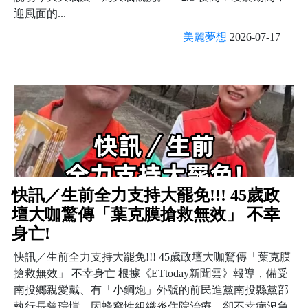
迎風面的...
美麗夢想
2026-07-17
快訊／生前全力支持大罷免!!! 45歲政
壇大咖驚傳「葉克膜搶救無效」 不幸
身亡!
快訊／生前全力支持大罷免!!! 45歲政壇大咖驚傳「葉克膜
搶救無效」 不幸身亡 根據《ETtoday新聞雲》報導，備受
南投鄉親愛戴、有「小鋼炮」外號的前民進黨南投縣黨部
執行長曾琮愷，因蜂窩性組織炎住院治療，卻不幸病況急