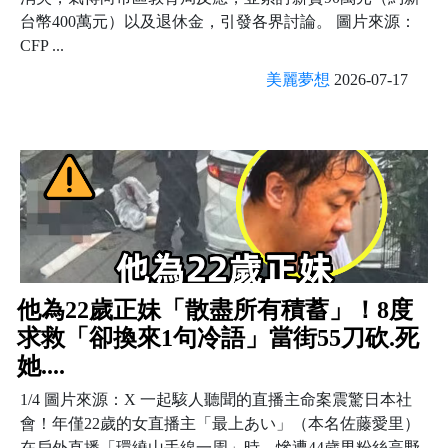
台幣400萬元）以及退休金，引發各界討論。 圖片來源：
CFP ...
美麗夢想
2026-07-17
他為22歲正妹「散盡所有積蓄」！8度
求救「卻換來1句冷語」當街55刀砍.死
她....
1/4 圖片來源：X 一起駭人聽聞的直播主命案震驚日本社
會！年僅22歲的女直播主「最上あい」（本名佐藤愛里）
在戶外直播「環繞山手線一周」時，慘遭44歲男粉絲高野