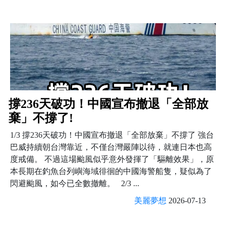
撐236天破功！中國宣布撤退「全部放
棄」不撐了!
1/3 撐236天破功！中國宣布撤退「全部放棄」不撐了 強台
巴威持續朝台灣靠近，不僅台灣嚴陣以待，就連日本也高
度戒備。 不過這場颱風似乎意外發揮了「驅離效果」，原
本長期在釣魚台列嶼海域徘徊的中國海警船隻，疑似為了
閃避颱風，如今已全數撤離。 2/3 ...
美麗夢想
2026-07-13