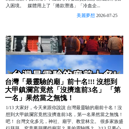
入困境。 媒體用上了「捲款潛逃」「冷血企...
美麗夢想
2026-07-25
台灣「最靈驗的廟」前十名!!! 沒想到
大甲鎮瀾宮竟然「沒擠進前3名」 「第
一名」果然當之無愧！
1/13 大家好，今天來跟你說說 台灣最靈驗的廟前十名！沒
想到大甲鎮瀾宮竟然沒擠進前3名，第一名果然當之無愧！
吧！ 台灣文化多元，神社、廟宇、教堂林立。 很多家族盛
行拜拜，究竟要拜哪些廟宇？ 真的靈驗嗎？ 2/13 只要心