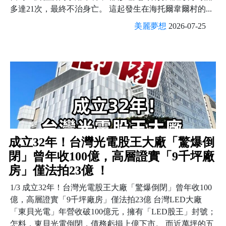
多達21次，最終不治身亡。 這起發生在海托爾韋爾村的...
美麗夢想
2026-07-25
成立32年！台灣光電股王大廠「驚爆倒
閉」曾年收100億，高層證實「9千坪廠
房」僅法拍23億 ！
1/3 成立32年！台灣光電股王大廠「驚爆倒閉」曾年收100
億，高層證實「9千坪廠房」僅法拍23億 台灣LED大廠
「東貝光電」年營收破100億元，擁有「LED股王」封號；
怎料，東貝光電倒閉，債務虧損上億下市。 而近萬坪的五