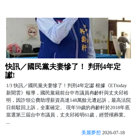
快訊／國民黨夫妻慘了！ 判刑4年定
讞!
1/3 快訊／國民黨夫妻慘了！判刑4年定讞 根據《ETtoday
新聞雲》報導，國民黨籍前台中市議員冉齡軒與丈夫邱裕
明，因詐領公費助理薪資高達148萬餘元遭起訴，最高法院
日前駁回上訴，全案確定。 現年59歲的冉齡軒於2018年底
當選第三屆台中市議員，丈夫邱裕明61歲，經營殯葬業。
...
美麗夢想
2026-07-18