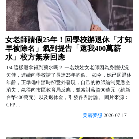
女老師請假25年！回學校辦退休「才知
早被除名」氣到提告「還我400萬薪
水」校方無奈回應
1/4 這樣還拿得到薪水嗎？ 一名姚姓女老師因為身體狀況
欠佳，連續向學校請了長達25年的假。 如今，她已屆退休
年齡，正準備申辦時卻意外發現，自己的教師編制竟憑空
消失，氣得向市區教育局反應，並索討薪資90萬元（約新
台幣400萬元）以及退休金，引發各界討論。 圖片來源：
CFP ...
美麗夢想
2026-07-17