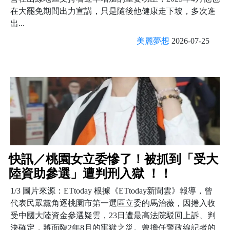
在大罷免期間出力宣講，只是隨後他健康走下坡，多次進
出...
美麗夢想
2026-07-25
快訊／桃園女立委慘了！被抓到「受大
陸資助參選」遭判刑入獄 ！！
1/3 圖片來源：ETtoday 根據《ETtoday新聞雲》報導，曾
代表民眾黨角逐桃園市第一選區立委的馬治薇，因捲入收
受中國大陸資金參選疑雲，23日遭最高法院駁回上訴、判
決確定，將面臨2年8月的牢獄之災。曾擔任警政線記者的