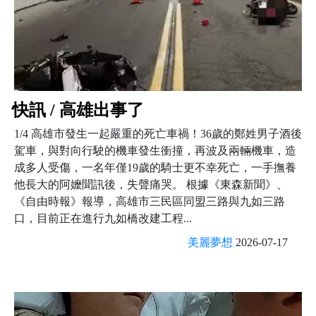
快訊 / 高雄出事了
1/4 高雄市發生一起嚴重的死亡車禍！36歲的鄭姓男子酒後
駕車，與對向行駛的機車發生衝撞，再波及兩輛機車，造
成多人受傷，一名年僅19歲的騎士更不幸死亡，一手撫養
他長大的阿嬤聞訊後，失聲痛哭。 根據《東森新聞》、
《自由時報》報導，高雄市三民區同盟三路與九如三路
口，目前正在進行九如橋改建工程...
美麗夢想
2026-07-17