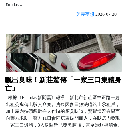
&mdas...
美麗夢想
2026-07-20
飄出臭味！新莊驚傳「一家三口集體身
亡」
根據《ETtoday新聞雲》報導，新北市新莊區中正路一處
出租公寓傳出駭人命案。房東因多日無法聯絡上承租戶，
加上屋內持續飄散令人作嘔的腐臭味道，驚覺情況有異而
向警方求助。警方11日會同房東破門而入，在臥房內發現
一家三口遺體，3人身軀皆已發黑腫脹，甚至遭蛆蟲啃食。