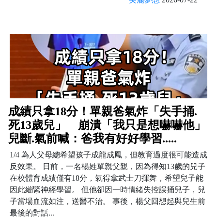
成績只拿18分！單親爸氣炸「失手捅.
死13歲兒」 崩潰「我只是想嚇嚇他」
兒斷.氣前喊：爸我有好好學習.....
1/4 為人父母總希望孩子成龍成鳳，但教育過度很可能造成
反效果。 日前，一名楊姓單親父親，因為得知13歲的兒子
在校體育成績僅有18分，氣得拿武士刀揮舞，希望兒子能
因此繃緊神經學習。 但他卻因一時情緒失控誤捅兒子，兒
子當場血流如注，送醫不治。 事後，楊父回想起與兒生前
最後的對話...