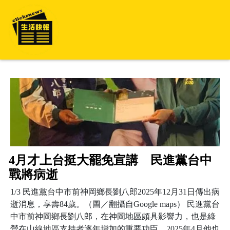
4月才上台挺大罷免宣講 民進黨台中
戰將病逝
1/3 民進黨台中市前神岡鄉長劉八郎2025年12月31日傳出病
逝消息，享壽84歲。（圖／翻攝自Google maps） 民進黨台
中市前神岡鄉長劉八郎，在神岡地區頗具影響力，也是綠
營在山線地區支持者逐年增加的重要功臣，2025年4月他也