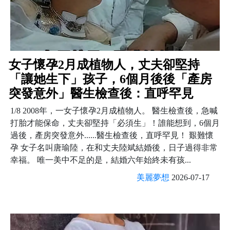
女子懷孕2月成植物人，丈夫卻堅持
「讓她生下」孩子，6個月後後「產房
突發意外」醫生檢查後：直呼罕見
1/8 2008年，一女子懷孕2月成植物人。 醫生檢查後，急喊
打胎才能保命，丈夫卻堅持「必須生」！誰能想到，6個月
過後，產房突發意外......醫生檢查後，直呼罕見！ 艱難懷
孕 女子名叫唐瑜陸，在和丈夫陸斌結婚後，日子過得非常
幸福。 唯一美中不足的是，結婚六年始終未有孩...
美麗夢想
2026-07-17