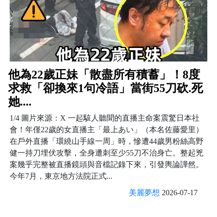
他為22歲正妹「散盡所有積蓄」！8度
求救「卻換來1句冷語」當街55刀砍.死
她....
1/4 圖片來源：X 一起駭人聽聞的直播主命案震驚日本社
會！年僅22歲的女直播主「最上あい」（本名佐藤愛里）
在戶外直播「環繞山手線一周」時，慘遭44歲男粉絲高野
健一持刀埋伏攻擊，全身遭刺至少55刀不治身亡。整起兇
案幾乎完整被直播鏡頭與音檔記錄下來，引發輿論譁然。
今年7月，東京地方法院正式...
美麗夢想
2026-07-17