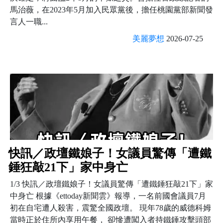
馬治薇，在2023年5月加入民眾黨後，擔任桃園黨部新聞發
言人一職...
美麗夢想
2026-07-25
快訊／政壇鐵娘子！女議員驚傳「遭鐵
錘狂敲21下」家中身亡
1/3 快訊／政壇鐵娘子！女議員驚傳「遭鐵錘狂敲21下」家
中身亡 根據《ettoday新聞雲》報導，一名前國會議員7月
初在自宅遭人殺害，震驚全國政壇。 現年78歲的威德科姆
當時正於住所內享用午餐， 卻慘遭闖入者持鐵錘攻擊頭部