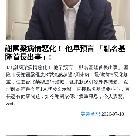
謝國梁病情惡化！ 他早預言 「點名基
隆首長出事」!
1/3 謝國梁病情惡化！ 他早預言 「點名基隆首長出事」 基
隆市長謝國梁罹患B型流感超過2周未愈，驚傳病情惡化加
重，住進台北榮總進行治療，健康狀況引發外界擔憂。 命
理師高輔進今年1月就發文示警，直接點名基隆要小心，首
長恐有健康問題，如今謝國梁傳出病重訊息，令人震驚。
&nbs...
美麗夢想
2026-07-18