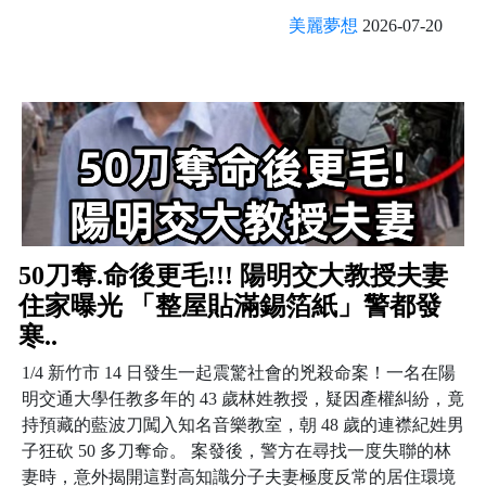
美麗夢想
2026-07-20
50刀奪.命後更毛!!! 陽明交大教授夫妻
住家曝光 「整屋貼滿錫箔紙」警都發
寒..
1/4 新竹市 14 日發生一起震驚社會的兇殺命案！一名在陽
明交通大學任教多年的 43 歲林姓教授，疑因產權糾紛，竟
持預藏的藍波刀闖入知名音樂教室，朝 48 歲的連襟紀姓男
子狂砍 50 多刀奪命。 案發後，警方在尋找一度失聯的林
妻時，意外揭開這對高知識分子夫妻極度反常的居住環境