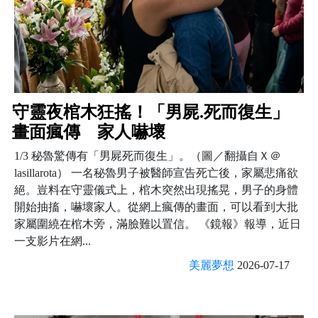
守靈夜棺木狂搖！「男屍.死而復生」
畫面瘋傳 家人嚇壞
1/3 秘魯驚傳有「男屍死而復生」。（圖／翻攝自Ｘ＠
lasillarota） 一名秘魯男子被醫師宣告死亡後，家屬悲痛欲
絕。豈料在守靈儀式上，棺木突然出現搖晃，男子的身體
開始抽搐，嚇壞家人。從網上瘋傳的畫面，可以看到大批
家屬圍繞在棺木旁，滿臉難以置信。 《鏡報》報導，近日
一支影片在網...
美麗夢想
2026-07-17