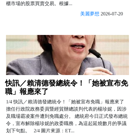
櫃市場的股票買賣交易。根據...
美麗夢想
2026-07-20
快訊／賴清德發總統令！「她被宣布免
職」報應來了
1/4 快訊／賴清德發總統令！「她被宣布免職」報應來了
擔任行政院政務委員暨經貿辦總談判代表的楊珍妮，因涉
及職場霸凌案件遭到免職處分。 總統府今日正式發布總統
令，宣布解除楊珍妮的政委職務，為這起延燒數月的爭議
划下句點。 2/4 圖片來源：ET...