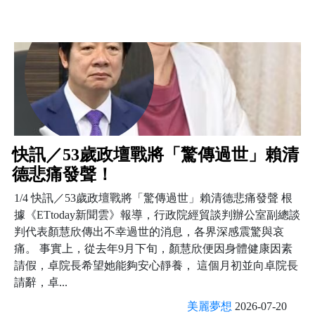
快訊／53歲政壇戰將「驚傳過世」賴清
德悲痛發聲！
1/4 快訊／53歲政壇戰將「驚傳過世」賴清德悲痛發聲 根
據《ETtoday新聞雲》報導，行政院經貿談判辦公室副總談
判代表顏慧欣傳出不幸過世的消息，各界深感震驚與哀
痛。 事實上，從去年9月下旬，顏慧欣便因身體健康因素
請假，卓院長希望她能夠安心靜養， 這個月初並向卓院長
請辭，卓...
美麗夢想
2026-07-20