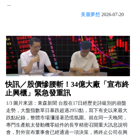
...
美麗夢想
2026-07-20
快訊／股價慘腰斬！34億大廠「宣布終
止興櫃」緊急發重訊
1/3 圖片來源：東森新聞 台股在17日經歷史詩級別的崩盤
走勢，大盤指數單日暴跌超過2953點，寫下有史以來最大
跌點紀錄，整體市場瀰漫著恐慌氛圍。就在同一天晚間，
專門生產航太發動機零組件的長亨精密召開重大訊息說明
會，對外宣布董事會已經通過一項決策，將終止公司在興