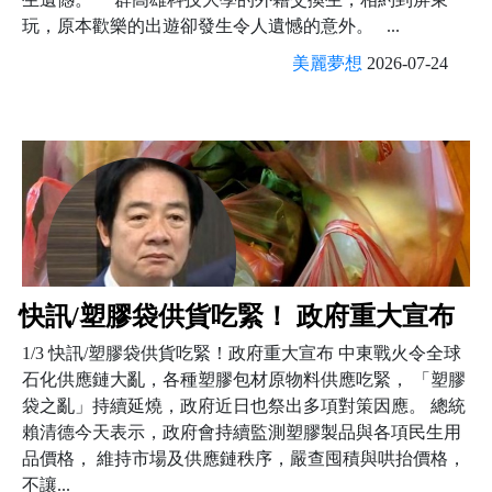
玩，原本歡樂的出遊卻發生令人遺憾的意外。 ...
美麗夢想
2026-07-24
快訊/塑膠袋供貨吃緊！ 政府重大宣布
1/3 快訊/塑膠袋供貨吃緊！政府重大宣布 中東戰火令全球
石化供應鏈大亂，各種塑膠包材原物料供應吃緊， 「塑膠
袋之亂」持續延燒，政府近日也祭出多項對策因應。 總統
賴清德今天表示，政府會持續監測塑膠製品與各項民生用
品價格， 維持市場及供應鏈秩序，嚴查囤積與哄抬價格，
不讓...