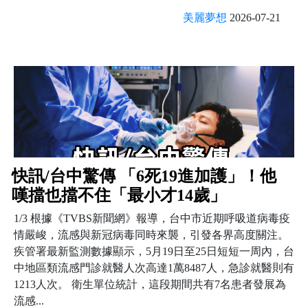
美麗夢想
2026-07-21
快訊/台中驚傳 「6死19進加護」！他
嘆擋也擋不住「最小才14歲」
1/3 根據《TVBS新聞網》報導，台中市近期呼吸道病毒疫
情嚴峻，流感與新冠病毒同時來襲，引發各界高度關注。
疾管署最新監測數據顯示，5月19日至25日短短一周內，台
中地區類流感門診就醫人次高達1萬8487人，急診就醫則有
1213人次。 衛生單位統計，這段期間共有7名患者發展為
流感...