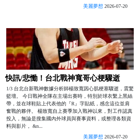
美麗夢想
2026-07-20
快訊/悲慟！台北戰神寬哥心梗驟逝
1/3 台北台新戰神數據分析師楊致寬因心肌梗塞驟逝，震驚
籃壇。 今日戰神全隊在主場出賽時，特別於球衣繫上黑絲
帶，並在球鞋貼上代表他的『R』字貼紙，感念這位並肩
奮戰的夥伴。 楊致寬自上賽季加入戰神以來，對工作認真
投入，無論是搜集國內外球員與賽事資料，或整理各類資
料與影片， &n...
美麗夢想
2026-07-20