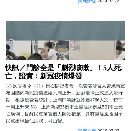
美麗夢想
2026-07-22
快訊／門診全是「劇烈咳嗽」！5人死.
亡，證實：新冠疫情爆發
1/3 疾管署今（21）日召開記者會，疾管署發言人曾淑慧宣
布因國內新冠疫情連續六周上升，新冠疫情正式進入流行
期。根據疫管署統計，上周門急診就診達4766人次，較前
一周上升66.5%，上周新增25例本土重症病例及5例本土死
亡病例，提醒民眾落實個人防護措施，具有重症風險因子
民眾出現疑似症狀，可由醫...
美麗夢想
2026-07-22