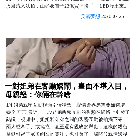
股廠流入法拍，由鈊象電子23億買下接手。 LED股王東...
美麗夢想
2026-07-25
一對姐弟在客廳嬉鬧，畫面不堪入目，
母親怒：你倆在幹啥
1/4 姐弟親密互動視頻引發猜想：親情邊界感需要如何培
養？ 前言 最近，一段姐弟親密互動的視頻在網絡上引發了
熱議，視頻中，姐姐和弟弟之間的親密互動被拍攝下來，
兩人或牽手、或擁抱、甚至還有親吻的舉動，這樣的親密
舉動引起了眾多網友的關注，也引發了一場關於親情邊界