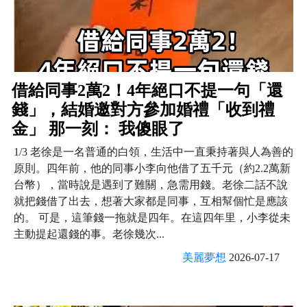
借給同事2萬2！4年絕口不提一句「還
錢」，結婚邀對方參加婚禮「收到禮
金」 那一刻： 我傻眼了
1/3 老徐是一名普通的白領，生活中一直秉持著與人為善的
原則。四年前，他的同事小李向他借了五千元（約2.2萬新
台幣），當時說是遇到了難關，急需用錢。老徐二話不說
就把錢借了出去，想著大家都是同事，互相幫個忙是應該
的。 可是，這筆錢一拖就是四年。在這四年里，小李從未
主動提起還錢的事。老徐幾次...
美麗夢想
2026-07-17