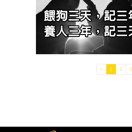
«
1
2
3