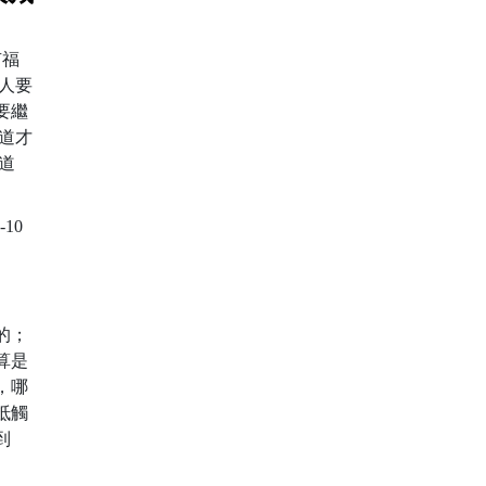
有福
人要
要繼
道才
道
-10
始的；
算是
，哪
抵觸
到