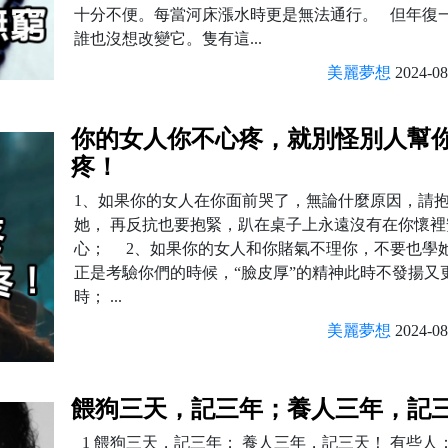
十分不便。每當河床漲水時更是無法通行。 但年復
誰也沒想改變它。隻有這...
美麗夢想
2024-08
你的女人你不心疼，就別怪別人幫
疼！
1、如果你的女人在你面前哭了，無論什麼原因，請
她， 再反抗也要抱緊，趴在桌子上永遠沒有在你懷裡
心； 2、如果你的女人和你賭氣不理你，不要也學
正是考驗你們的時候，“臉皮厚”的精神此時不發揚又
時； ...
美麗夢想
2024-08
餵狗三天，記三年；養人三年，記
1 餵狗三天，記三年； 養人三年，記三天！ 有些人：