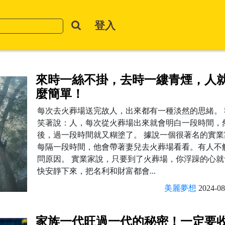
登入
來時一絲不掛，去時一縷青煙，人
麼簡單！
每次去火葬場送完故人，出來都有一種淡然的思緒。 
笑著說：人，每次從火葬場出來就會明白一段時間，
後，過一段時間就又糊塗了。 據說一個很著名的實業
每隔一段時間，他會帶著妻兒去火葬場看看。有人不
問原因。 實業家說，只要到了火葬場，你浮躁的心就
快安靜下來，把名利和財富都會...
美麗夢想
2024-08
家族一代旺過一代的秘密！一定要