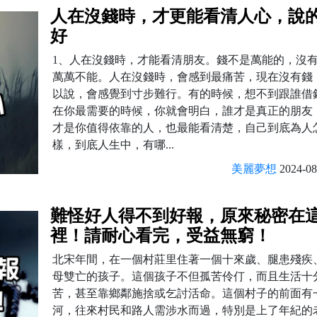
人在沒錢時，才更能看清人心，說
好
1、人在沒錢時，才能看清朋友。錢不是萬能的，沒
萬萬不能。人在沒錢時，會感到最痛苦，現在沒有錢
以說，會感覺到寸步難行。有的時候，想不到跟誰
在你最需要的時候，你就會明白，誰才是真正的朋友
才是你值得依靠的人，也最能看清楚，自己到底為人
樣，到底人生中，有哪...
美麗夢想
2024-08
難怪好人得不到好報，原來秘密在
裡！請耐心看完，受益無窮！
北宋年間，在一個村莊里住著一個十來歲、腿患殘疾
母雙亡的孩子。這個孩子不但孤苦伶仃，而且生活十
苦，甚至靠鄉鄰施捨或乞討活命。這個村子的前面有
河，往來村民和路人需涉水而過，特別是上了年紀的