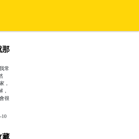
就那
我常
然
家，
解，
會很
-10
收藏