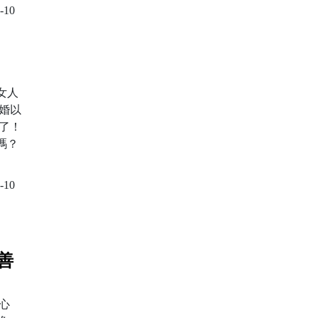
-10
女人
婚以
了！
嗎？
-10
善
心