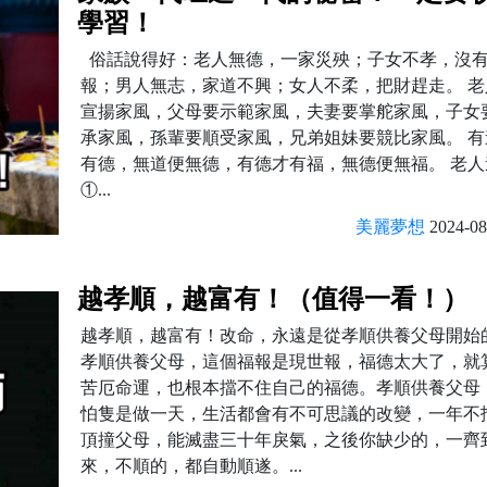
學習！
俗話說得好：老人無德，一家災殃；子女不孝，沒
報；男人無志，家道不興；女人不柔，把財趕走。 老
宣揚家風，父母要示範家風，夫妻要掌舵家風，子女
承家風，孫輩要順受家風，兄弟姐妹要競比家風。 有
有德，無道便無德，有德才有福，無德便無福。 老人
①...
美麗夢想
2024-08
越孝順，越富有！（值得一看！）
越孝順，越富有！改命，永遠是從孝順供養父母開
孝順供養父母，這個福報是現世報，福德太大了，就
苦厄命運，也根本擋不住自己的福德。孝順供養父母
怕隻是做一天，生活都會有不可思議的改變，一年不
頂撞父母，能滅盡三十年戾氣，之後你缺少的，一齊
來，不順的，都自動順遂。...