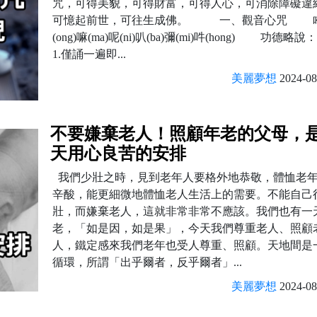
咒，可得美貌，可得財富，可得人心，可消除障礙違
可憶起前世，可往生成佛。 一、觀音心咒 
(ong)嘛(ma)呢(ni)叭(ba)彌(mi)吽(hong) 功
1.僅誦一遍即...
美麗夢想
2024-08
不要嫌棄老人！照顧年老的父母，
天用心良苦的安排
我們少壯之時，見到老年人要格外地恭敬，體恤老
辛酸，能更細微地體恤老人生活上的需要。不能自己
壯，而嫌棄老人，這就非常非常不應該。我們也有一
老，「如是因，如是果」，今天我們尊重老人、照顧
人，鐵定感來我們老年也受人尊重、照顧。天地間是
循環，所謂「出乎爾者，反乎爾者」...
美麗夢想
2024-08