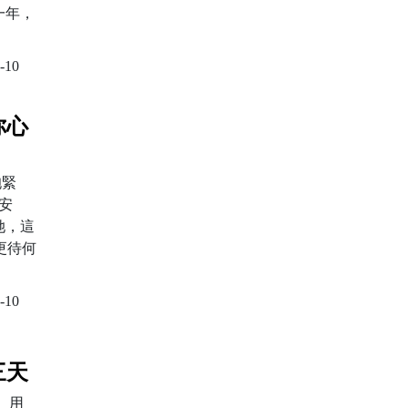
一年，
-10
你心
抱緊
安
她，這
更待何
-10
三天
 用