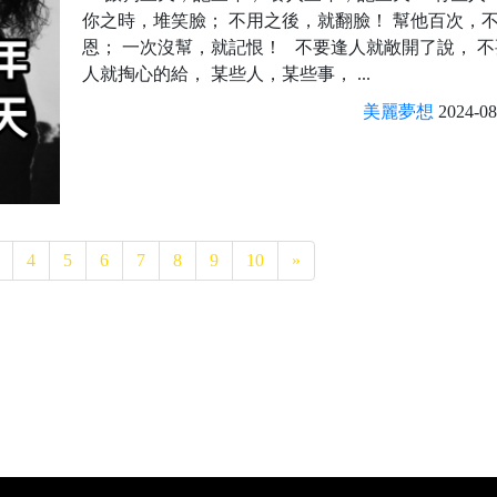
你之時，堆笑臉； 不用之後，就翻臉！ 幫他百次，
恩； 一次沒幫，就記恨！ 不要逢人就敞開了說， 
人就掏心的給， 某些人，某些事， ...
美麗夢想
2024-08
4
5
6
7
8
9
10
»