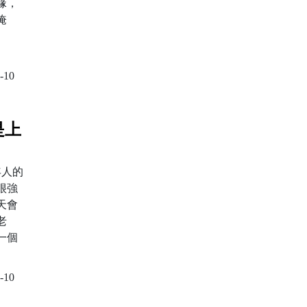
緣，
唵
德略說：
-10
是上
年人的
很強
天會
老
一個
-10