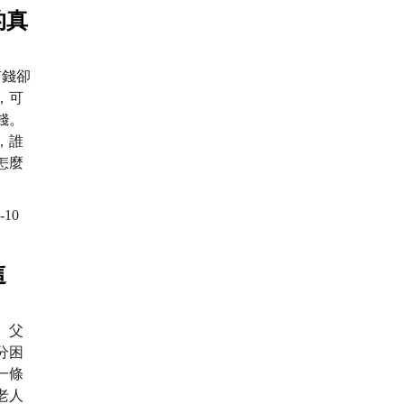
的真
有錢卻
，可
借錢。
，誰
怎麼
-10
這
、父
分困
一條
老人