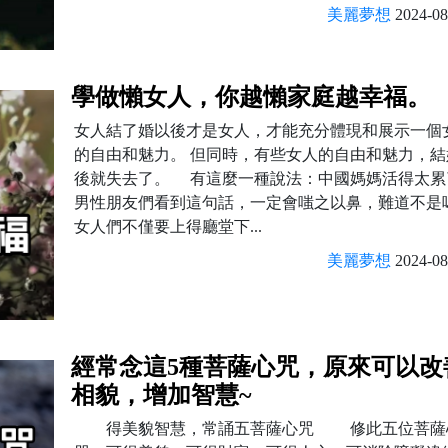
美麗夢想
2024-08
學做懶女人，你越懶家庭越幸福。
女人結了婚以後才是女人，才能充分體現和展示一個
的自由和魅力。 但同時，有些女人的自由和魅力，結
後就失去了。 有這麼一種說法：中國媽媽活得太累
男性朋友們看到這句話，一定會嗤之以鼻，難道不是
女人們不僅要上得廳堂下...
美麗夢想
2024-08
經常念這5種菩薩心咒，原來可以改
相貌，增加智慧~
得美貌智慧，常誦五菩薩心咒 修此五位菩薩