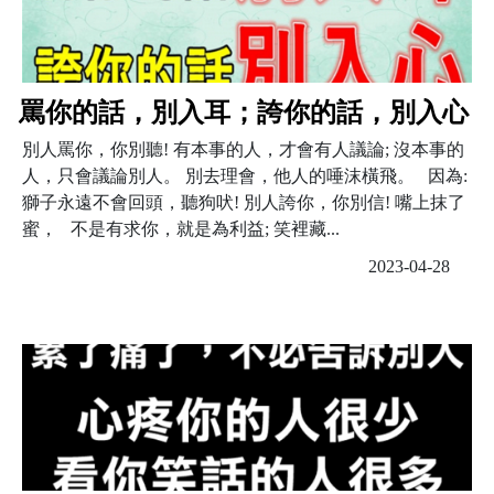
罵你的話，別入耳；誇你的話，別入心
別人罵你，你別聽! 有本事的人，才會有人議論; 沒本事的
人，只會議論別人。 別去理會，他人的唾沫橫飛。 因為:
獅子永遠不會回頭，聽狗吠! 別人誇你，你別信! 嘴上抹了
蜜， 不是有求你，就是為利益; 笑裡藏...
2023-04-28