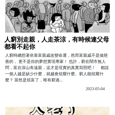
人窮別走親，人走茶涼，有時候連父母
都看不起你
人窮時總想著依靠富親戚改變命運，然而富親戚不是做慈
善的， 更不是你的夢想實現專家！ 也許，窮在鬧市無人
問，富在深山有遠親，這才是現實的真實寫照吧！ 都說
一個人越是缺少什麼，就越會炫耀什麼。窮人能炫耀什
麼？ 當然是炫富了，唯有窮過...
2023-05-04