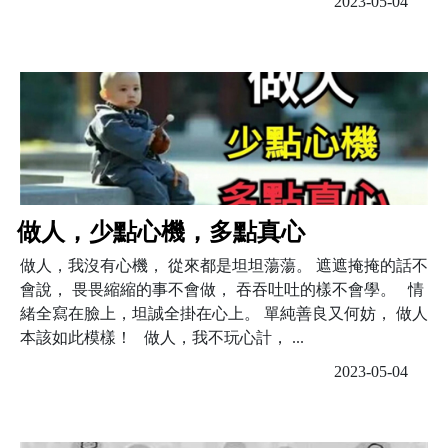
2023-05-04
做人，少點心機，多點真心
做人，我沒有心機， 從來都是坦坦蕩蕩。 遮遮掩掩的話不
會說， 畏畏縮縮的事不會做， 吞吞吐吐的樣不會學。 情
緒全寫在臉上，坦誠全掛在心上。 單純善良又何妨， 做人
本該如此模樣！ 做人，我不玩心計， ...
2023-05-04