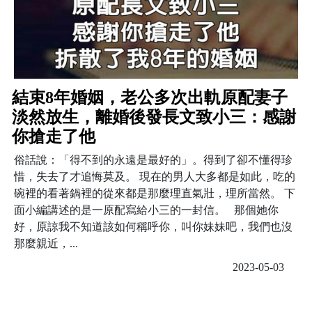
結束8年婚姻，老公多次出軌原配妻子
淡然放生，離婚後發長文致小三：感謝
你搶走了他
俗話說：「得不到的永遠是最好的」。得到了卻不懂得珍
惜，失去了才追悔莫及。 現在的男人大多都是如此，吃的
碗裡的看著鍋裡的從來都是那麼理直氣壯，理所當然。 下
面小編講述的是一原配寫給小三的一封信。 那個她你
好，原諒我不知道該如何稱呼你，叫你妹妹吧，我們也沒
那麼親近，...
2023-05-03