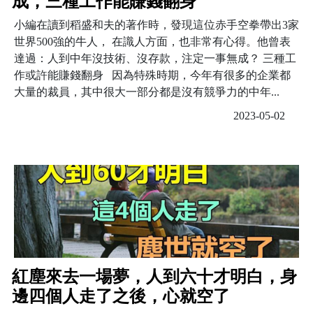
成，三種工作能賺錢翻身
小編在讀到稻盛和夫的著作時，發現這位赤手空拳帶出3家
世界500強的牛人， 在識人方面，也非常有心得。他曾表
達過：人到中年沒技術、沒存款，注定一事無成？ 三種工
作或許能賺錢翻身 因為特殊時期，今年有很多的企業都
大量的裁員，其中很大一部分都是沒有競爭力的中年...
2023-05-02
紅塵來去一場夢，人到六十才明白，身
邊四個人走了之後，心就空了