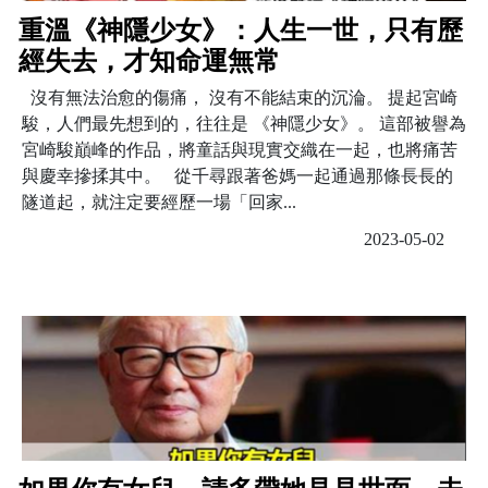
重溫《神隱少女》：人生一世，只有歷
經失去，才知命運無常
沒有無法治愈的傷痛， 沒有不能結束的沉淪。 提起宮崎
駿，人們最先想到的，往往是 《神隱少女》。 這部被譽為
宮崎駿巔峰的作品，將童話與現實交織在一起，也將痛苦
與慶幸摻揉其中。 從千尋跟著爸媽一起通過那條長長的
隧道起，就注定要經歷一場「回家...
2023-05-02