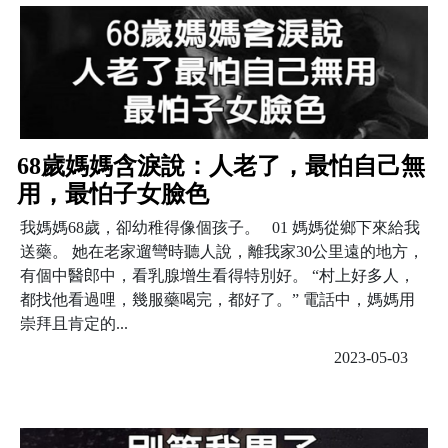
68歲媽媽含淚說：人老了，最怕自己無
用，最怕子女臉色
我媽媽68歲，卻幼稚得像個孩子。 01 媽媽從鄉下來給我
送藥。 她在老家遛彎時聽人說，離我家30公里遠的地方，
有個中醫郎中，看乳腺增生看得特別好。 “村上好多人，
都找他看過哩，幾服藥喝完，都好了。” 電話中，媽媽用
崇拜且肯定的...
2023-05-03