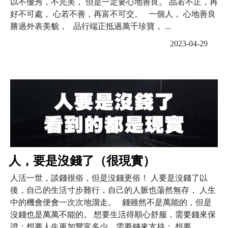
以不優秀，不完美， 但是一定要心地善良。 品若不正，再
好不可處， 心若不善，再富不可交。 一個人， 心地善良
勝過外表美貌， 品行端正抵過萬千珍寶， ...
2023-04-29
人，要是沒錢了（很現實）
人活一世，談錢很俗，但是沒錢更俗！ 人要是沒錢了以
後，自己的生活寸步難行，自己的人脈也蕩然無存， 人生
中的機會便會一次次地溜走。 錢雖然不是萬能的，但是
沒錢也是萬萬不能的。 想要生活得順心舒服，需要錢來保
證；想要人生更加豐富多少，需要錢來支持； 想要...