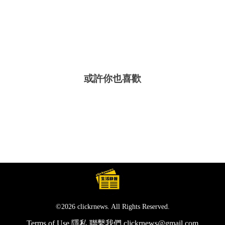
或許你也喜歡
©2026 clickrnews. All Rights Reserved.
Terms of Use
隱私
聯繫我們
clickrnews@gmail.com