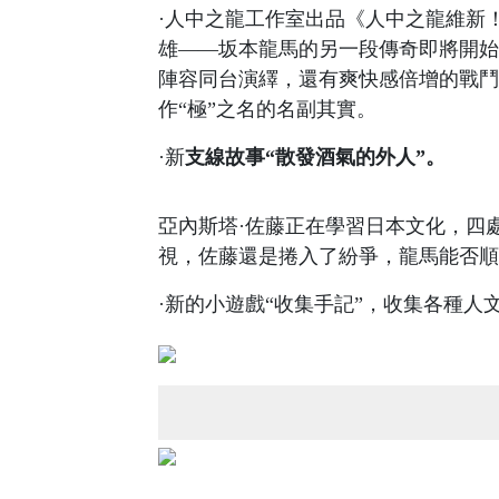
·人中之龍工作室出品《人中之龍維新！
雄——坂本龍馬的另一段傳奇即將開始，借
陣容同台演繹，還有爽快感倍增的戰鬥
作“極”之名的名副其實。
·新
支線故事“散發酒氣的外人”。
亞內斯塔·佐藤正在學習日本文化，四
視，佐藤還是捲入了紛爭，龍馬能否順
·新的小遊戲“收集手記”，收集各種人