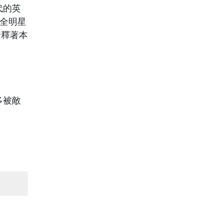
代的英
列全明星
詮釋著本
多被敵