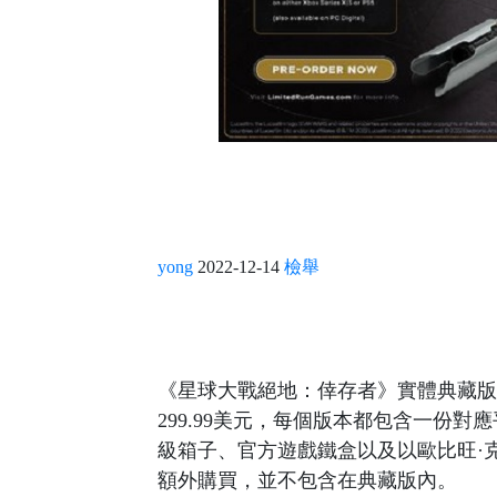
yong
2022-12-14
檢舉
《星球大戰絕地：倖存者》實體典藏版內容公
299.99美元，每個版本都包含一份
級箱子、官方遊戲鐵盒以及以歐比旺·
額外購買，並不包含在典藏版內。