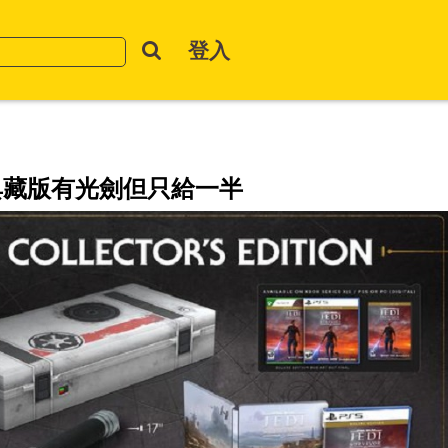
登入
典藏版有光劍但只給一半