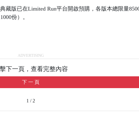
已在Limited Run平台開啟預購，各版本總限量850
版1000份）。
ADVERTISING
擊下一頁，查看完整內容
下 一 頁
1 / 2