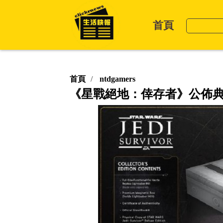
首頁
首頁
ntdgamers
《星戰絕地：倖存者》公佈