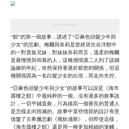
Advertisements
“館”的第一個故事，講述了“亞麻色頭髮少年與
少女”的悲劇。梅爾與奈莉是曾經居住在洋館中
的一對貴族兄妹，對妹妹奈莉而言，溫柔的梅爾
是最憧憬與仰慕的人，這種感情讓二人到了談婚
論嫁的年紀，依然保持著過於親密的關係，但這
種關係因為一名白髮少女的出現，而走向失控。
“亞麻色頭髮少年與少女”的故事可以說是《海市
蜃樓之館》中最純粹的一個。沒有過多的敘事詭
計，一切平鋪直敘，只為描寫一個善良的普通人
是怎樣走向毀滅的。故事中某些情節的設計有意
借鑒了古希臘悲劇《俄狄浦斯》，但即使這樣，
《海市蜃樓之館》還是用一種更加精細的筆觸，