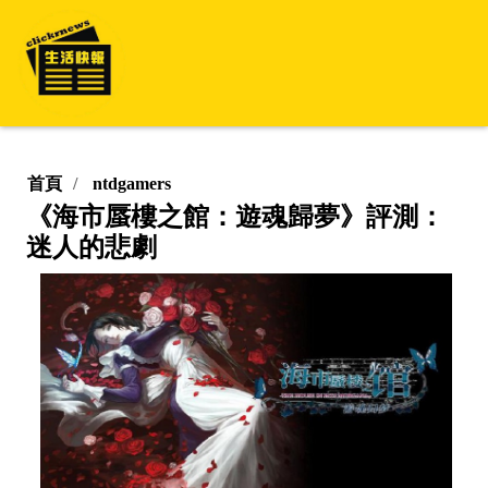
首頁
ntdgamers
《海市蜃樓之館：遊魂歸夢》評測：
迷人的悲劇