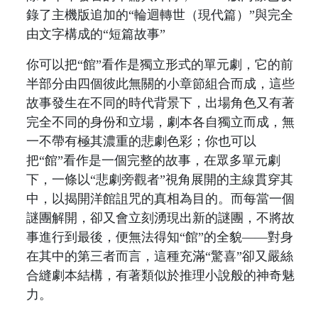
錄了主機版追加的“輪迴轉世（現代篇）”與完全
由文字構成的“短篇故事”
你可以把“館”看作是獨立形式的單元劇，它的前
半部分由四個彼此無關的小章節組合而成，這些
故事發生在不同的時代背景下，出場角色又有著
完全不同的身份和立場，劇本各自獨立而成，無
一不帶有極其濃重的悲劇色彩；你也可以
把“館”看作是一個完整的故事，在眾多單元劇
下，一條以“悲劇旁觀者”視角展開的主線貫穿其
中，以揭開洋館詛咒的真相為目的。而每當一個
謎團解開，卻又會立刻湧現出新的謎團，不將故
事進行到最後，便無法得知“館”的全貌——對身
在其中的第三者而言，這種充滿“驚喜”卻又嚴絲
合縫劇本結構，有著類似於推理小說般的神奇魅
力。