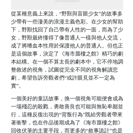
Advertisements
從某種意義上來說，“野獸與盲眼少女”的故事多
少帶有一些淒美的浪漫主義色彩。在少女的幫助
下，野獸找回了自己帶有人性的一面，而為了少
女，野獸最終懂得了像普通人一樣與他人交流，
成了將嗜血本性用於保護他人的普通人。但也正
是這個故事，決定了《海市蜃樓之館》精巧的劇
本結構。在一個不算太長的劇本中，它不停地調
整敘述的視角，試圖從完全不同的視角解讀悲
劇，希望告訴旁觀者們“或許眼見並不一定為
實”。
一個美好的童話故事，換一個視角可能便會成為
一場殘忍的殺戮，勇敢善良也可能與無恥卑鄙並
行，這種反復出現的“背叛行為”既給旁觀者帶來
著衝擊，也在作品後期成為了《海市蜃樓之館》
回收伏筆的主要手段，而更多的“敘事詭計”也是