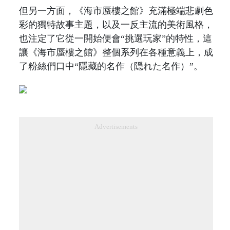
但另一方面，《海市蜃樓之館》充滿極端悲劇色
彩的獨特故事主題，以及一反主流的美術風格，
也注定了它從一開始便會“挑選玩家”的特性，這
讓《海市蜃樓之館》整個系列在各種意義上，成
了粉絲們口中“隱藏的名作（隠れた名作）”。
Advertisements