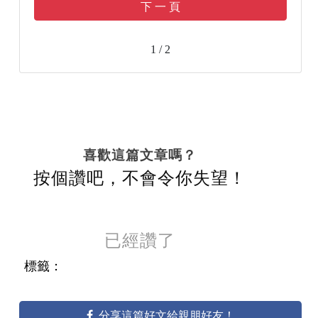
下 一 頁
1 / 2
喜歡這篇文章嗎？
按個讚吧，不會令你失望！
已經讚了
標籤：
分享這篇好文給親朋好友！