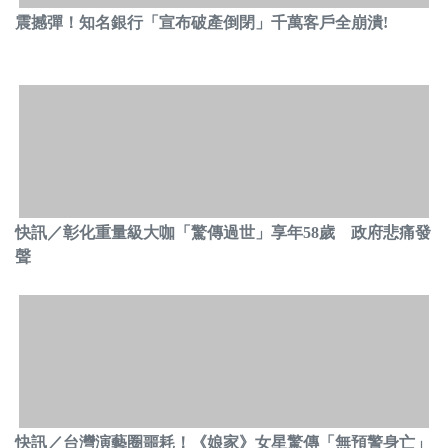
震撼彈！知名銀行「宣布破產倒閉」千萬客戶全崩潰!
快訊／彰化重量級大咖「驚傳過世」享年58歲 政府悲痛發
聲
快訊／台灣演藝圈噩耗！《娘家》女星驚傳「無預警身亡」