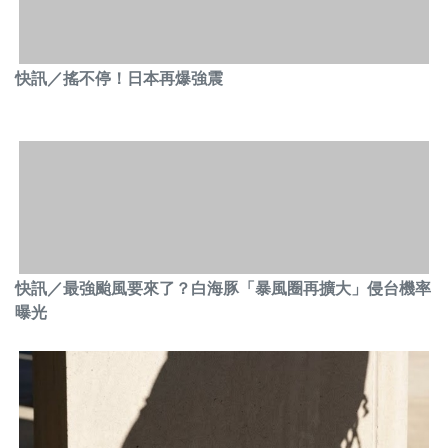
快訊／搖不停！日本再爆強震
快訊／最強颱風要來了？白海豚「暴風圈再擴大」侵台機率
曝光