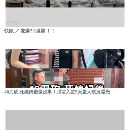
快訊 ／ 驚爆7.6強震 ！！
40刀砍.死媳婦後像沒事！張翁入監5天驚人現況曝光