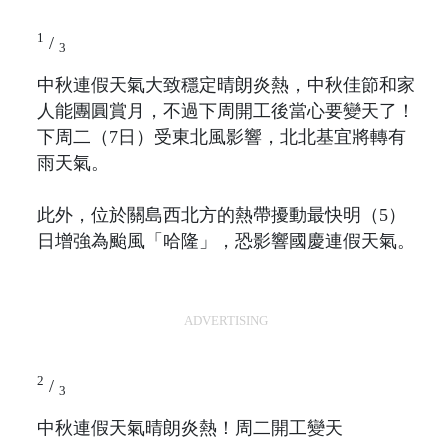
1
/
3
中秋連假天氣大致穩定晴朗炎熱，中秋佳節和家
人能團圓賞月，不過下周開工後當心要變天了！
下周二（7日）受東北風影響，北北基宜將轉有
雨天氣。
此外，位於關島西北方的熱帶擾動最快明（5）
日增強為颱風「哈隆」，恐影響國慶連假天氣。
ADVERTISING
2
/
3
中秋連假天氣晴朗炎熱！周二開工變天