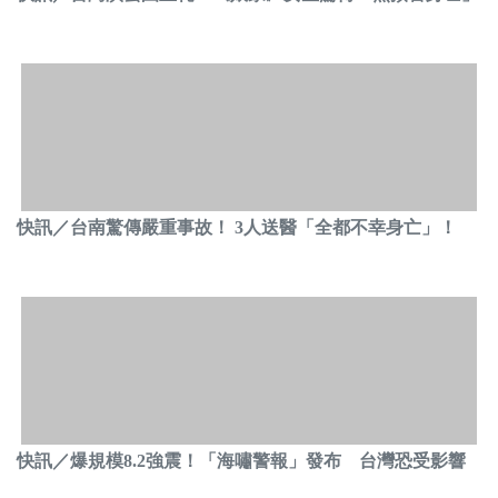
快訊／台南驚傳嚴重事故！ 3人送醫「全都不幸身亡」！
快訊／爆規模8.2強震！「海嘯警報」發布 台灣恐受影響