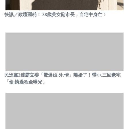
快訊／政壇噩耗！ 38歲美女副市長，自宅中身亡 !
民進黨3連霸立委「驚爆婚.外.情」離婚了！帶小.三回豪宅
「偷.情過程全曝光」