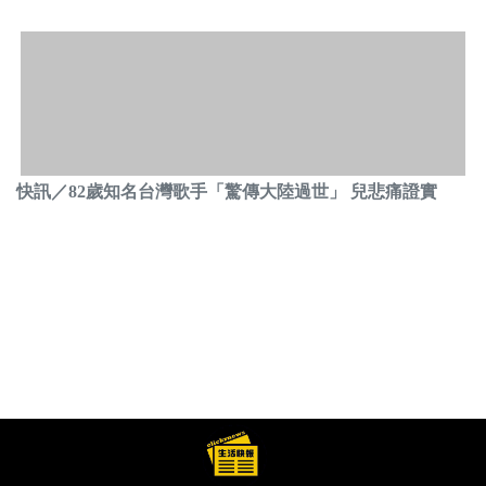
快訊／82歲知名台灣歌手「驚傳大陸過世」 兒悲痛證實