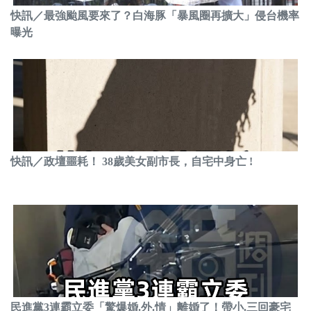
快訊／最強颱風要來了？白海豚「暴風圈再擴大」侵台機率
曝光
快訊／政壇噩耗！ 38歲美女副市長，自宅中身亡 !
民進黨3連霸立委「驚爆婚.外.情」離婚了！帶小.三回豪宅