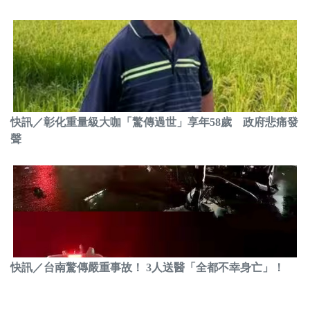
快訊／彰化重量級大咖「驚傳過世」享年58歲 政府悲痛發
聲
快訊／台南驚傳嚴重事故！ 3人送醫「全都不幸身亡」！