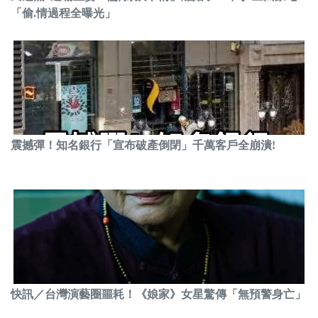
「偷.情過程全曝光」
震撼彈！知名銀行「宣布破產倒閉」千萬客戶全崩潰!
快訊／台灣演藝圈噩耗！《娘家》女星驚傳「無預警身亡」