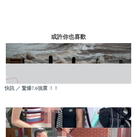
或許你也喜歡
快訊 ／ 驚爆7.6強震 ！！