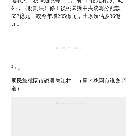
地收入、稅課超收等，合計有273億元財源。此
外，《財劃法》修正後桃園獲中央統籌分配款
653億元，較今年增295億元，比原預估多36億
元。
ADVERTISING
2
/
4
國民黨桃園市議員詹江村。（圖／桃園市議會頻
道）
Advertisements