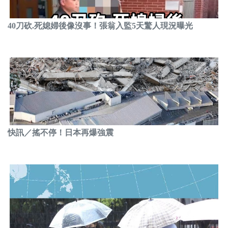
40刀砍.死媳婦後像沒事！張翁入監5天驚人現況曝光
快訊／搖不停！日本再爆強震