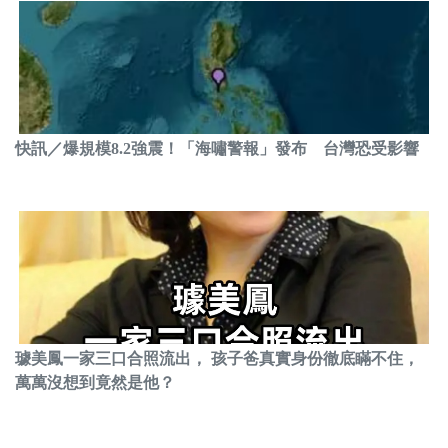
快訊／爆規模8.2強震！「海嘯警報」發布 台灣恐受影響
璩美鳳一家三口合照流出， 孩子爸真實身份徹底瞞不住，
萬萬沒想到竟然是他？