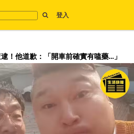
登入
逮！他道歉：「開車前確實有嗑藥...」