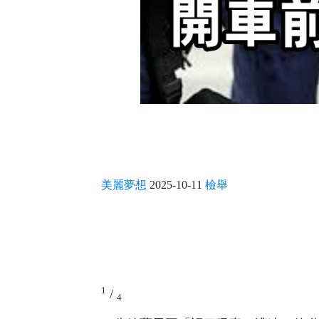
美麗夢想
2025-10-11
檢舉
1
/
4