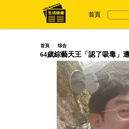
首頁
首頁
综合
64歲綜藝天王「認了吸毒」遭