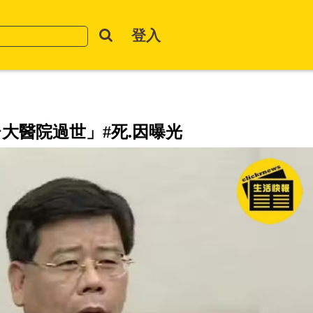
登入
大醫院過世」#死.因曝光