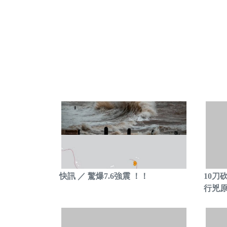
快訊 ／ 驚爆7.6強震 ！！
10刀
行兇