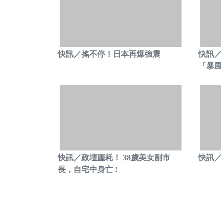
快訊／搖不停！日本再爆強震
快訊
「暴
快訊／政壇噩耗！ 38歲美女副市
快訊／
長，自宅中身亡 !