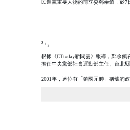
民進黨重要人物的前立委鄭余鎮，於7
2
/
3
根據《ETtoday新聞雲》報導，鄭余
擔任中央黨部社會運動部主任、台北縣
2001年，這位有「鎮國元帥」稱號