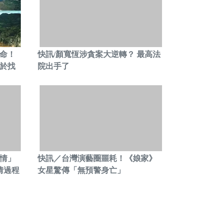
人命！
快訊/顏寬恆涉貪案大逆轉？ 最高法
於找
院出手了
.情」
快訊／台灣演藝圈噩耗！《娘家》
情過程
女星驚傳「無預警身亡」