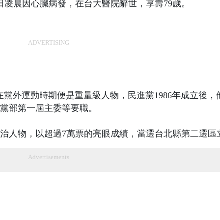
日凌晨因心臟病發，在台大醫院辭世，享壽79歲。
ADVERTISING
鎮在黨外運動時期便是重量級人物，民進黨1986年成立後，
黨部第一屆主委等要職。
的政治人物，以超過7萬票的亮眼成績，當選台北縣第二選區
Advertisements