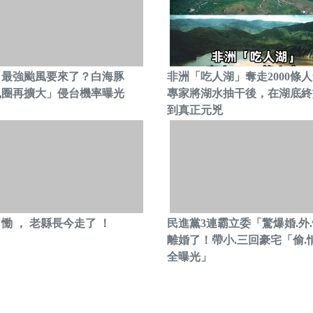
／最強颱風要來了？白海豚
非洲「吃人湖」奪走2000條
風圈再擴大」侵台機率曝光
專家將湖水抽干後，在湖底終
到真正元兇
慟 ， 老縣長今走了 ！
民進黨3連霸立委「驚爆婚.外
離婚了！帶小.三回豪宅「偷.
全曝光」