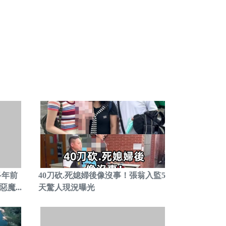
多年前
40刀砍.死媳婦後像沒事！張翁入監5
魔...
天驚人現況曝光