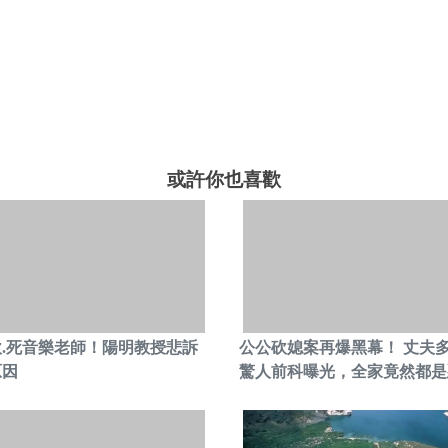
或許你也喜歡
砍.死音樂老師！陽明教授悲訴
公公砍媳案再爆黑幕！ 丈夫
原因
驚人前科曝光，全家竟然都是惡