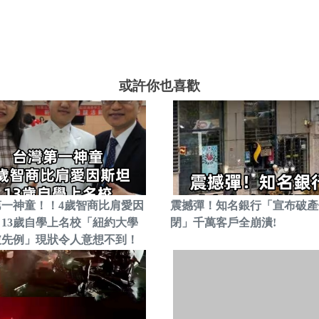
或許你也喜歡
第一神童！！4歲智商比肩愛因
震撼彈！知名銀行「宣布破產
13歲自學上名校「紐約大學
閉」千萬客戶全崩潰!
破先例」現狀令人意想不到！