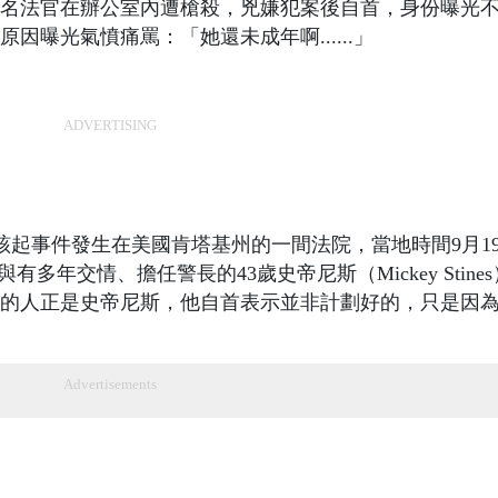
名法官在辦公室內遭槍殺，兇嫌犯案後自首，身份曝光
曝光氣憤痛罵：「她還未成年啊......」
ADVERTISING
該起事件發生在美國肯塔基州的一間法院，當地時間9月1
s）與有多年交情、擔任警長的43歲史帝尼斯（Mickey Stine
的人正是史帝尼斯，他自首表示並非計劃好的，只是因
Advertisements