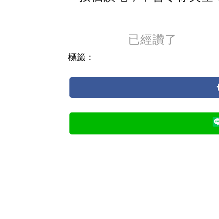
已經讚了
標籤：