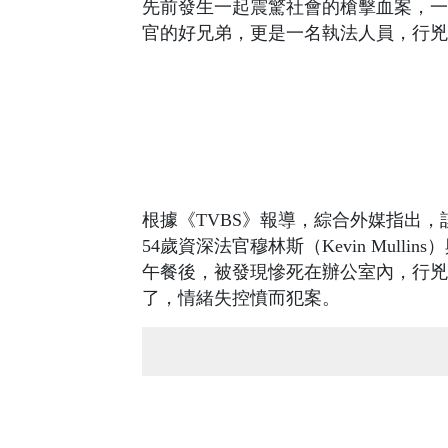
先前發生一起震驚社會的槍擊血案，一
官的好兄弟，更是一名執法人員，行兇原因
根據《TVBS》報導，綜合外媒指出，
54歲資深法官穆林斯（Kevin Mullin
午餐後，被發現慘死在辦公室內，行兇
了，情緒失控憤而犯案。