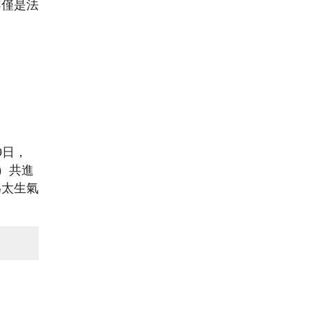
不僅是法
9日，
s）共進
為太生氣