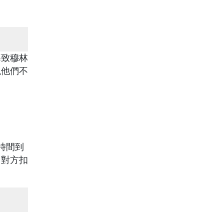
導致穆林
現他們不
時間到
向對方扣