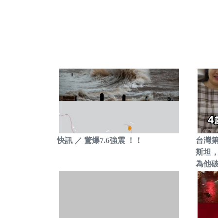
快訊 ／ 驚爆7.6強震 ！！
台灣
斯坦，
為他