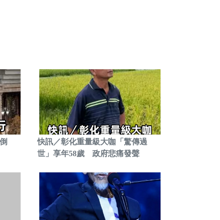
倒
快訊／彰化重量級大咖「驚傳過
世」享年58歲 政府悲痛發聲