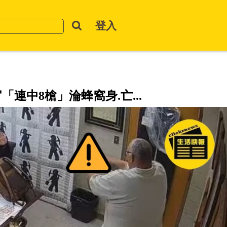
登入
法官「連中8槍」淪蜂窩身.亡...