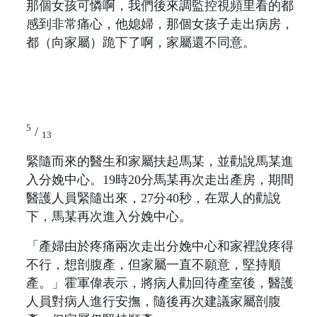
那個女孩可憐啊，我們後來調監控視頻里看的都
感到非常痛心，他媳婦，那個女孩子走出病房，
都（向家屬）跪下了啊，家屬還不同意。
5
/
13
緊隨而來的醫生和家屬扶起馬某，並勸說馬某進
入分娩中心。19時20分馬某再次走出產房，期間
醫護人員緊隨出來，27分40秒，在眾人的勸說
下，馬某再次進入分娩中心。
「產婦由於疼痛兩次走出分娩中心和家裡說疼得
不行，想剖腹產，但家屬一直不願意，堅持順
產。」霍軍偉表示，將病人勸回待產室後，醫護
人員對病人進行安撫，隨後再次建議家屬剖腹