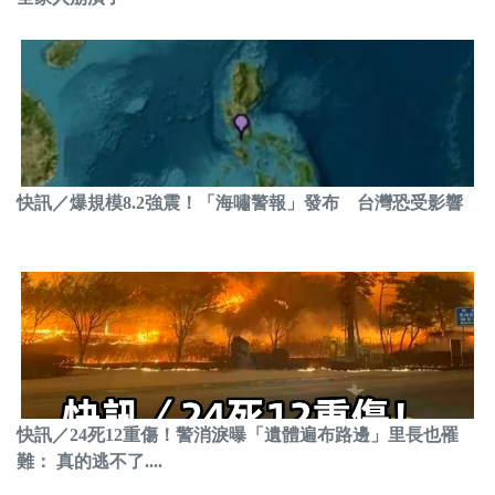
快訊／爆規模8.2強震！「海嘯警報」發布 台灣恐受影響
快訊／24死12重傷！警消淚曝「遺體遍布路邊」里長也罹
難： 真的逃不了....