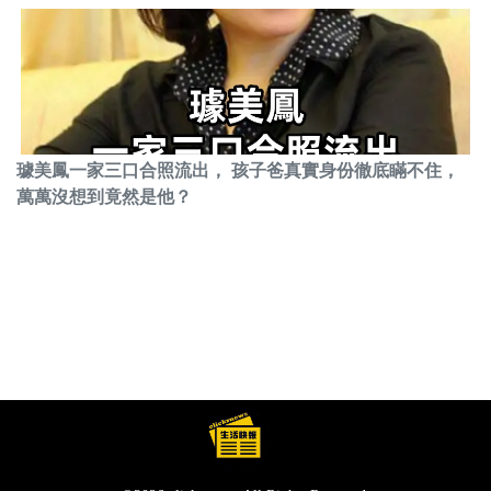
璩美鳳一家三口合照流出， 孩子爸真實身份徹底瞞不住，
萬萬沒想到竟然是他？