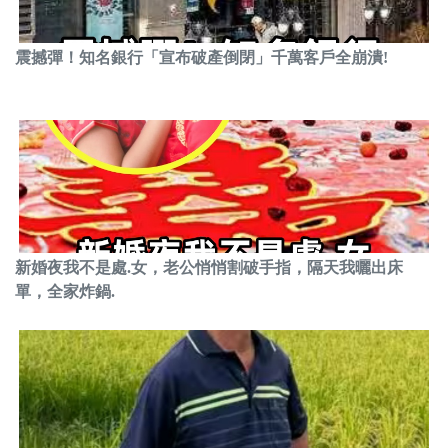
震撼彈！知名銀行「宣布破產倒閉」千萬客戶全崩潰!
新婚夜我不是處.女，老公悄悄割破手指，隔天我曬出床
單，全家炸鍋.