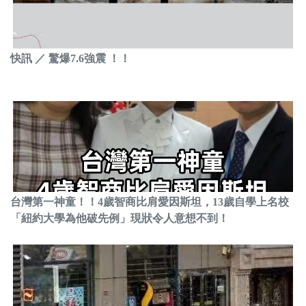
快訊 ／ 驚爆7.6強震 ！！
台灣第一神童！！4歲智商比肩愛因斯坦，13歲自學上名校
「紐約大學為他破先例」現狀令人意想不到！