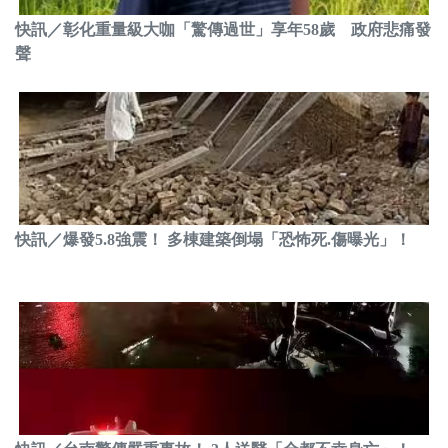
快訊／彰化重量級大咖「驚傳過世」享年58歲 政府悲痛發
聲
快訊／爆發5.8強震！ 多棟建築倒塌「恐怖死.傷曝光」！