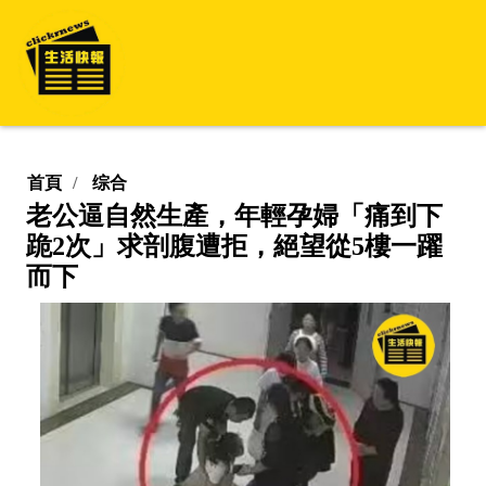
首頁
综合
老公逼自然生產，年輕孕婦「痛到下
跪2次」求剖腹遭拒，絕望從5樓一躍
而下