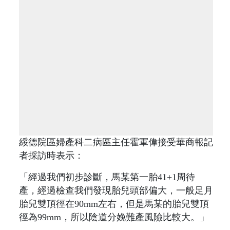
綏德院區婦產科二病區主任霍軍偉接受華商報記
者採訪時表示：
「經過我們初步診斷，馬某第一胎41+1周待
產，經過檢查我們發現胎兒頭部偏大，一般足月
胎兒雙頂徑在90mm左右，但是馬某的胎兒雙頂
徑為99mm，所以陰道分娩難產風險比較大。」