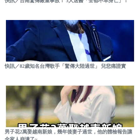
快訊／台南驚傳嚴重事故！ 3人送醫「全都不幸身亡」！
快訊／82歲知名台灣歌手「驚傳大陸過世」 兒悲痛證實
男子花2萬娶越南新娘，幾年後妻子過世，他的體檢報告讓
全家人崩潰了~