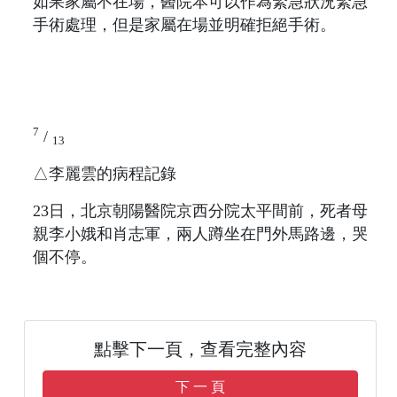
如果家屬不在場，醫院本可以作為緊急狀況緊急
手術處理，但是家屬在場並明確拒絕手術。
7
/
13
△李麗雲的病程記錄
23日，北京朝陽醫院京西分院太平間前，死者母
親李小娥和肖志軍，兩人蹲坐在門外馬路邊，哭
個不停。
點擊下一頁，查看完整內容
下 一 頁