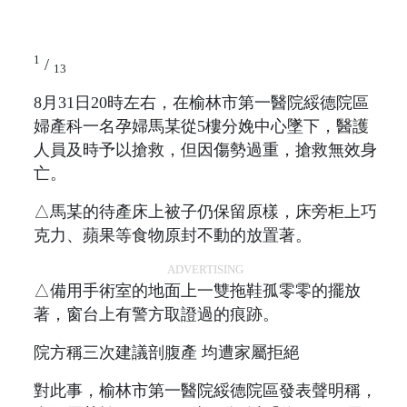
1
/
13
8月31日20時左右，在榆林市第一醫院綏德院區
婦產科一名孕婦馬某從5樓分娩中心墜下，醫護
人員及時予以搶救，但因傷勢過重，搶救無效身
亡。
△馬某的待產床上被子仍保留原樣，床旁柜上巧
克力、蘋果等食物原封不動的放置著。
ADVERTISING
△備用手術室的地面上一雙拖鞋孤零零的擺放
著，窗台上有警方取證過的痕跡。
院方稱三次建議剖腹產 均遭家屬拒絕
對此事，榆林市第一醫院綏德院區發表聲明稱，