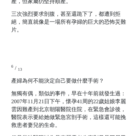
產，但家屬仍堅持順產。
三次強烈要求剖腹，甚至還跪下了，都遭到拒
絕，簡直就像是一場所有孕婦的巨大的恐怖災難
片。
6
/
13
產婦為何不能決定自己要做什麼手術？
無獨有偶，類似的事件，早在十年前就發生過：
2007年11月21日下午，懷孕41周的22歲姑娘李麗
雲因難產到北京朝陽醫院住院，在緊急會診後，
醫院表示要給她做緊急宮剖手術，這樣還可能挽
救患者妻兒的生命。