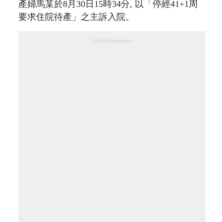
產婦馬某於8月30日15時34分, 以「停經41+1周
要求住院待產」之主訴入院。
Advertisements