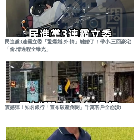
民進黨3連霸立委「驚爆婚.外.情」離婚了！帶小.三回豪宅
「偷.情過程全曝光」
震撼彈！知名銀行「宣布破產倒閉」千萬客戶全崩潰!