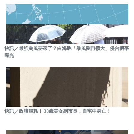
快訊／最強颱風要來了？白海豚「暴風圈再擴大」侵台機率
曝光
快訊／政壇噩耗！ 38歲美女副市長，自宅中身亡 !