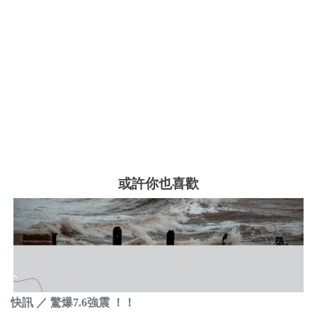
或許你也喜歡
快訊 ／ 驚爆7.6強震 ！！