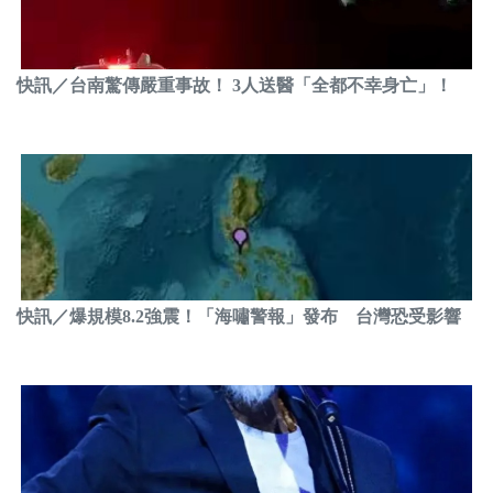
快訊／台南驚傳嚴重事故！ 3人送醫「全都不幸身亡」！
快訊／爆規模8.2強震！「海嘯警報」發布 台灣恐受影響