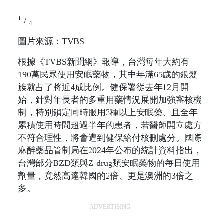
1
/
4
圖片來源：TVBS
根據《TVBS新聞網》報導，台灣每年大約有
190萬民眾使用安眠藥物，其中年滿65歲的銀髮
族就占了將近4成比例。健保署從去年12月開
始，針對年長者的多重用藥情況展開加強審核機
制，特別鎖定同時服用3種以上安眠藥、且全年
累積使用時間超過半年的患者，若醫師開立處方
不符合理性，將會遭到健保給付核刪處分。國際
麻醉藥品管制局在2024年公布的統計資料指出，
台灣部分BZD類與Z-drug類安眠藥物的每日使用
劑量，竟然高達韓國的2倍、更是澳洲的3倍之
多。
ADVERTISING