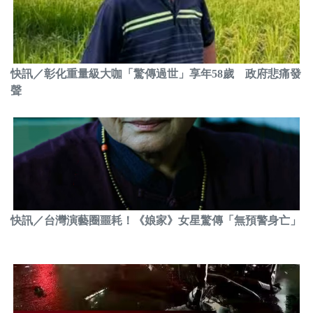
快訊／彰化重量級大咖「驚傳過世」享年58歲 政府悲痛發
聲
快訊／台灣演藝圈噩耗！《娘家》女星驚傳「無預警身亡」