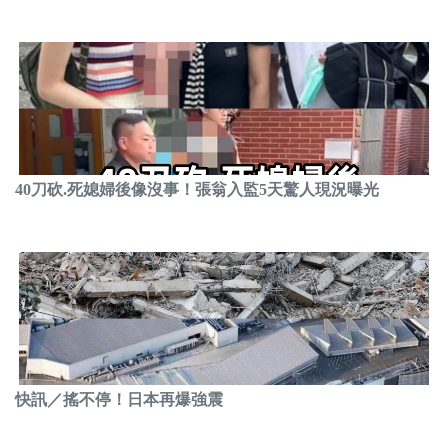
40刀砍.死媳婦後像沒事！張翁入監5天驚人現況曝光
快訊／搖不停！日本再爆強震