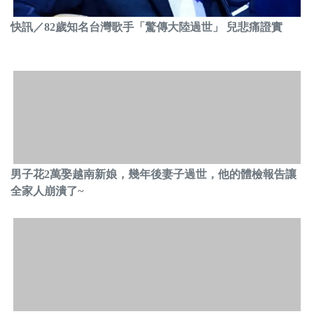
快訊／82歲知名台灣歌手「驚傳大陸過世」 兒悲痛證實
男子花2萬娶越南新娘，幾年後妻子過世，他的體檢報告讓
全家人崩潰了~