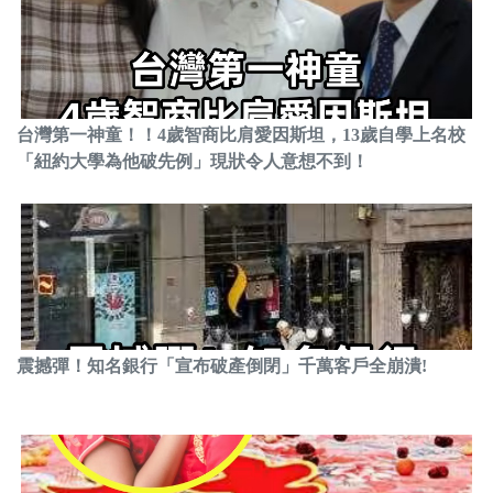
台灣第一神童！！4歲智商比肩愛因斯坦，13歲自學上名校
「紐約大學為他破先例」現狀令人意想不到！
震撼彈！知名銀行「宣布破產倒閉」千萬客戶全崩潰!