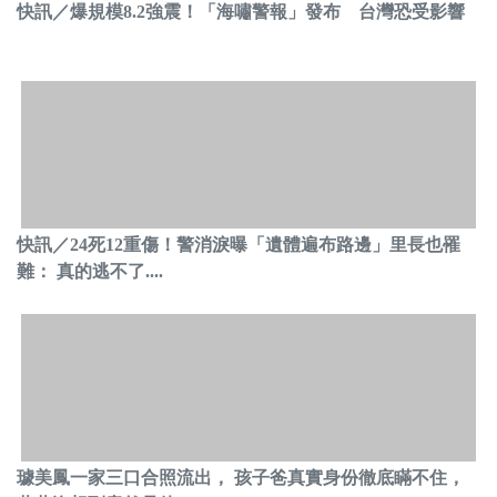
快訊／爆規模8.2強震！「海嘯警報」發布 台灣恐受影響
快訊／24死12重傷！警消淚曝「遺體遍布路邊」里長也罹
難： 真的逃不了....
璩美鳳一家三口合照流出， 孩子爸真實身份徹底瞞不住，