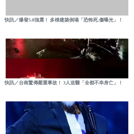
快訊／爆發5.8強震！ 多棟建築倒塌「恐怖死.傷曝光」！
快訊／台南驚傳嚴重事故！ 3人送醫「全都不幸身亡」！