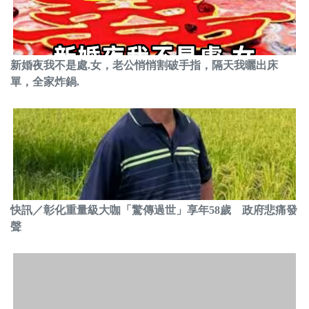
新婚夜我不是處.女，老公悄悄割破手指，隔天我曬出床
單，全家炸鍋.
快訊／彰化重量級大咖「驚傳過世」享年58歲 政府悲痛發
聲