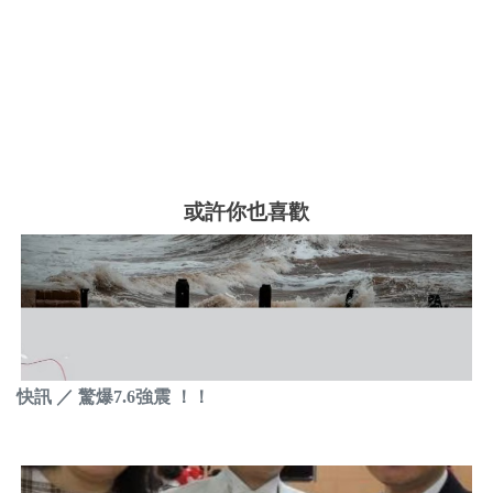
或許你也喜歡
快訊 ／ 驚爆7.6強震 ！！