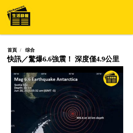
首頁
综合
快訊／驚爆6.6強震！ 深度僅4.9公里