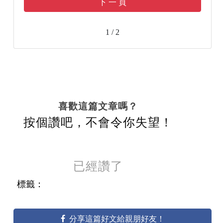
下 一 頁
1 / 2
喜歡這篇文章嗎？
按個讚吧，不會令你失望！
已經讚了
標籤：
分享這篇好文給親朋好友！