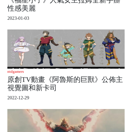
性感美麗
2023-01-03
ntdgamers
原創TV動畫《阿魯斯的巨獸》公佈主
視覺圖和新卡司
2022-12-29