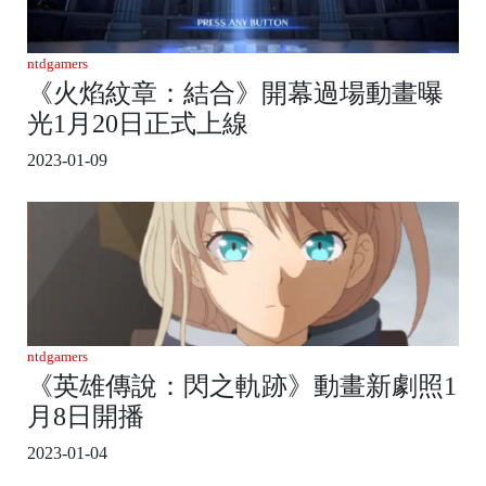
ntdgamers
《火焰紋章：結合》開幕過場動畫曝
光1月20日正式上線
2023-01-09
ntdgamers
《英雄傳說：閃之軌跡》動畫新劇照1
月8日開播
2023-01-04