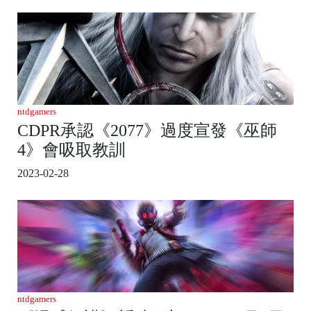
ntdgamers
CDPR承認《2077》過度宣發《巫師
4》會吸取教訓
2023-02-28
ntdgamers