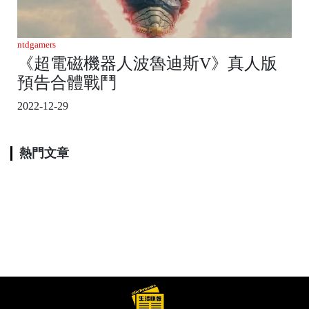
ntdgamers
《超電磁機器人波魯迪斯V》真人版
預告合體戰鬥
2022-12-29
熱門文章