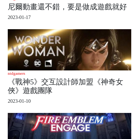
尼爾動畫還不錯，要是做成遊戲就好
2023-01-17
ntdgamers
《戰神5》交互設計師加盟《神奇女
俠》遊戲團隊
2023-01-10