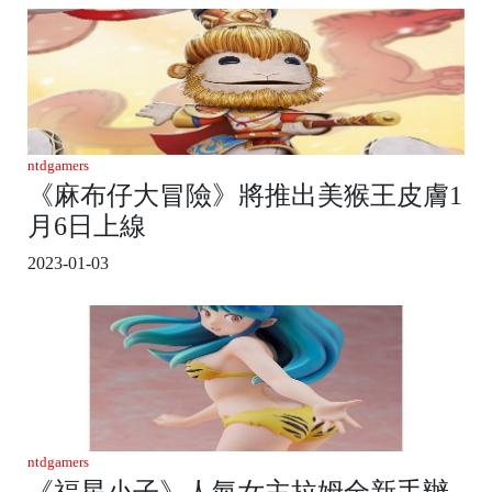
ntdgamers
《麻布仔大冒險》將推出美猴王皮膚1
月6日上線
2023-01-03
ntdgamers
《福星小子》人氣女主拉姆全新手辦