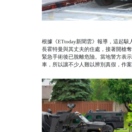
根據《ETtoday新聞雲》報導，這
長霍特曼與其丈夫的住處，接著開槍奪
緊急手術後已脫離危險。當地警方表示
車，所以讓不少人難以辨別真假，作案