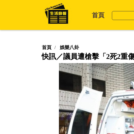
首頁
首頁
娛樂八卦
快訊／議員遭槍擊「2死2重傷