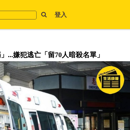
登入
」...嫌犯逃亡「留70人暗殺名單」