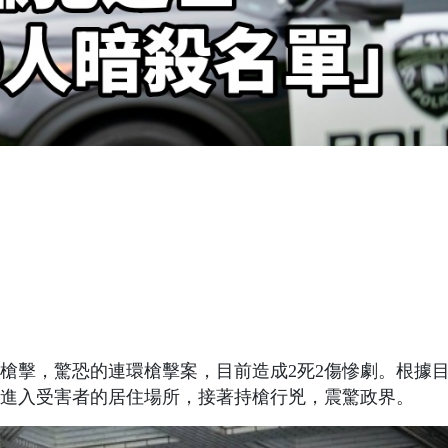
槍擊，驚恐的連環槍擊案，目前造成2死2傷慘劇。根據
進入受害者的居住場所，接著持槍行兇，震驚政界。