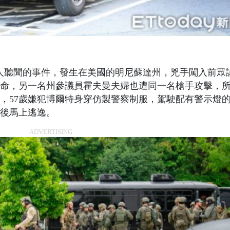
起駭人聽聞的事件，發生在美國的明尼蘇達州，兇手闖入前眾
命，另一名州參議員霍夫曼夫婦也遭同一名槍手攻擊，
，57歲嫌犯博爾特身穿仿製警察制服，駕駛配有警示燈
後馬上逃逸。
ADVERTISING