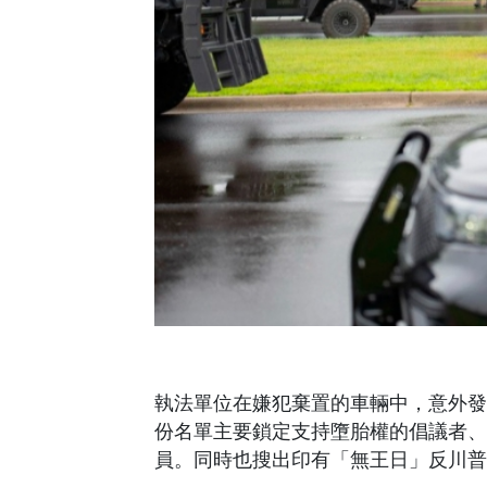
執法單位在嫌犯棄置的車輛中，意外發
份名單主要鎖定支持墮胎權的倡議者、
員。同時也搜出印有「無王日」反川普