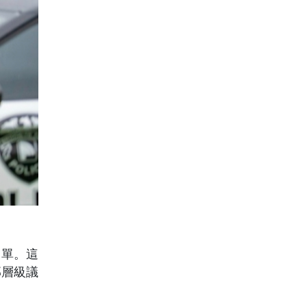
名單。這
邦層級議