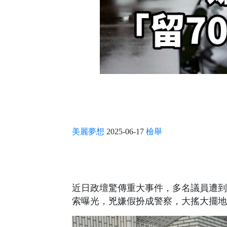
美麗夢想
2025-06-17
檢舉
近日政壇驚傳重大事件，多名議員遭到
索曝光，兇嫌假扮成警察，大搖大擺地