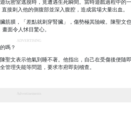
遊玩密室逃脫時，竟遭遇生死瞬間。當時遊戲過程中的
片 直接刺入他的側腹部並深入腹腔，造成當場大量出血。
臟筋膜，「差點就刺穿腎臟」，傷勢極其險峻。陳聖文
，畫面令人怵目驚心。
ADVERTISING
的嗎？
陳聖文表示他氣到睡不著。他指出，自己在受傷後便隨
全管理失能等問題，要求市府即刻稽查。
Advertisements