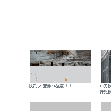
快訊 ／ 驚爆7.6強震 ！！
10刀
行兇