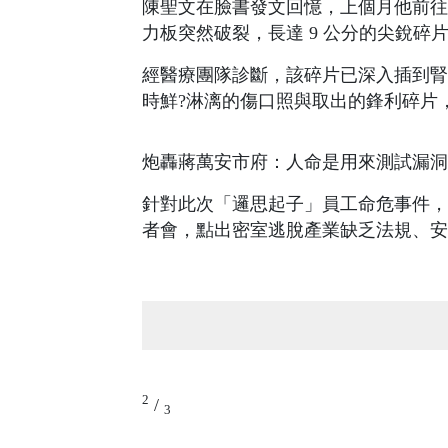
陳聖文在臉書發文回憶，上個月他前往
力板突然破裂，長達 9 公分的尖銳碎
經醫療團隊診斷，該碎片已深入插到腎
時鮮?淋漓的傷口照與取出的鋒利碎片
炮轟蔣萬安市府：人命是用來測試漏洞
針對此次「邏思起子」員工命危事件，
者會，點出密室逃脫產業缺乏法規、安
2
/
3