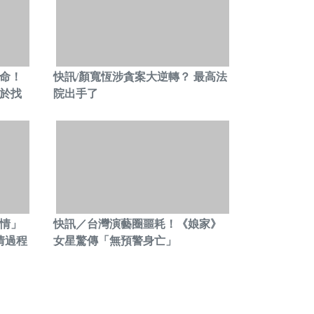
人命！
快訊/顏寬恆涉貪案大逆轉？ 最高法
於找
院出手了
.情」
快訊／台灣演藝圈噩耗！《娘家》
情過程
女星驚傳「無預警身亡」