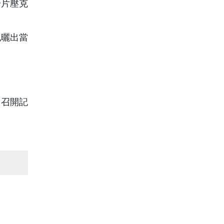
一片壓克
也曬出當
即召開記