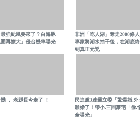
／最強颱風要來了？白海豚
非洲「吃人湖」奪走2000條
風圈再擴大」侵台機率曝光
專家將湖水抽干後，在湖底終
到真正元兇
慟 ， 老縣長今走了 ！
民進黨3連霸立委「驚爆婚.外
離婚了！帶小.三回豪宅「偷.
全曝光」