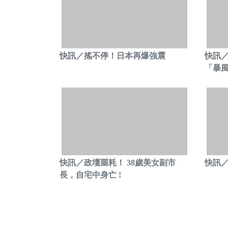
快訊／搖不停！日本再爆強震
快訊
「暴
快訊／政壇噩耗！ 38歲美女副市
快訊／
長，自宅中身亡 !