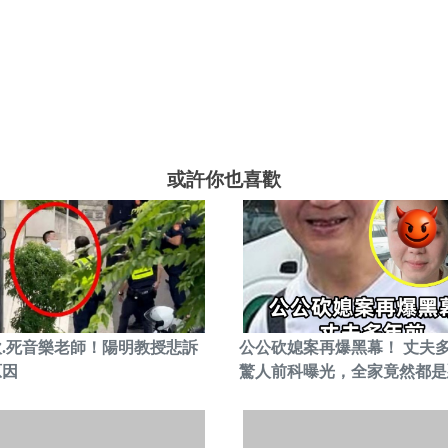
或許你也喜歡
砍.死音樂老師！陽明教授悲訴
公公砍媳案再爆黑幕！ 丈夫
原因
驚人前科曝光，全家竟然都是惡