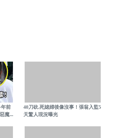
多年前
40刀砍.死媳婦後像沒事！張翁入監5
魔...
天驚人現況曝光