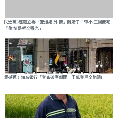
民進黨3連霸立委「驚爆婚.外.情」離婚了！帶小.三回豪宅
「偷.情過程全曝光」
震撼彈！知名銀行「宣布破產倒閉」千萬客戶全崩潰!