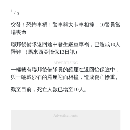
1
/
3
突發！恐怖車禍！警車與大卡車相撞，10警員當
場喪命
聯邦後備隊返回途中發生嚴重車禍，已造成10人
罹難 （馬來西亞怡保13日訊）
ADVERTISING
一輛載有聯邦後備隊員的羅厘在返回怡保途中，
與一輛載沙石的羅厘迎面相撞，造成傷亡慘重。
截至目前，死亡人數已增至10人。
Advertisements