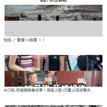
快訊 ／ 驚爆7.6強震 ！！
40刀砍.死媳婦後像沒事！張翁入監5天驚人現況曝光