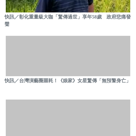
快訊／彰化重量級大咖「驚傳過世」享年58歲 政府悲痛發
聲
快訊／台灣演藝圈噩耗！《娘家》女星驚傳「無預警身亡」