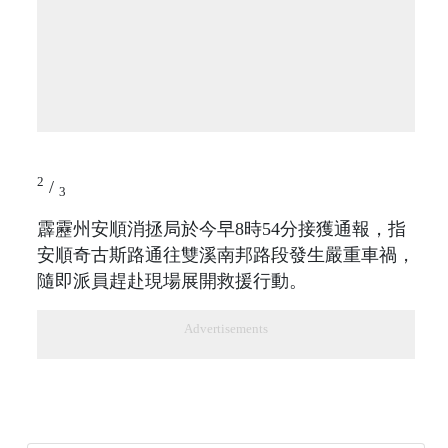
2
/
3
霹靂州安順消拯局於今早8時54分接獲通報，指
安順奇古斯路通往雙溪南邦路段發生嚴重車禍，
隨即派員趕赴現場展開救援行動。
Advertisements