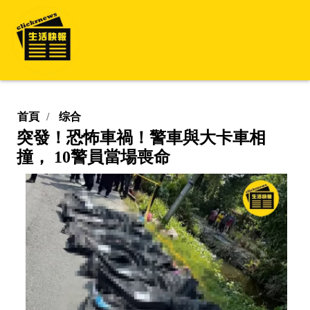
首頁
综合
突發！恐怖車禍！警車與大卡車相
撞， 10警員當場喪命