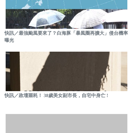
快訊／最強颱風要來了？白海豚「暴風圈再擴大」侵台機率
曝光
快訊／政壇噩耗！ 38歲美女副市長，自宅中身亡 !