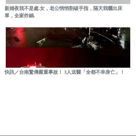
新婚夜我不是處.女，老公悄悄割破手指，隔天我曬出床
單，全家炸鍋.
快訊／台南驚傳嚴重事故！ 3人送醫「全都不幸身亡」！