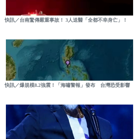
快訊／台南驚傳嚴重事故！ 3人送醫「全都不幸身亡」！
快訊／爆規模8.2強震！「海嘯警報」發布 台灣恐受影響