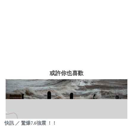
或許你也喜歡
快訊 ／ 驚爆7.6強震 ！！