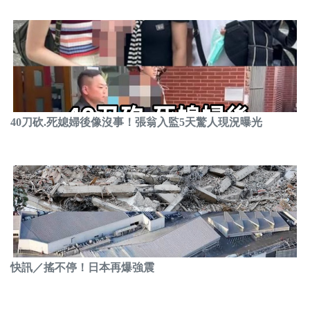
40刀砍.死媳婦後像沒事！張翁入監5天驚人現況曝光
快訊／搖不停！日本再爆強震