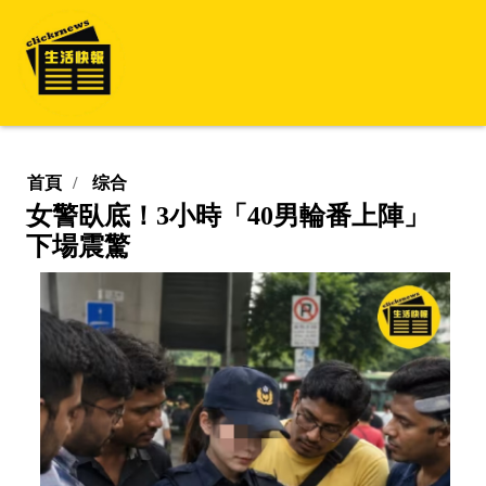
首頁
综合
女警臥底！3小時「40男輪番上陣」
下場震驚