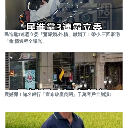
民進黨3連霸立委「驚爆婚.外.情」離婚了！帶小.三回豪宅
「偷.情過程全曝光」
震撼彈！知名銀行「宣布破產倒閉」千萬客戶全崩潰!