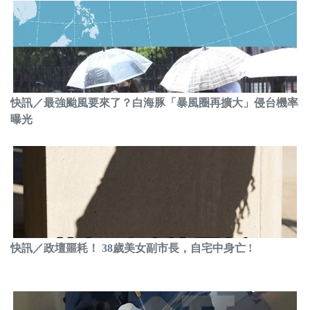
快訊／最強颱風要來了？白海豚「暴風圈再擴大」侵台機率
曝光
快訊／政壇噩耗！ 38歲美女副市長，自宅中身亡 !