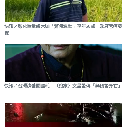
快訊／彰化重量級大咖「驚傳過世」享年58歲 政府悲痛發
聲
快訊／台灣演藝圈噩耗！《娘家》女星驚傳「無預警身亡」