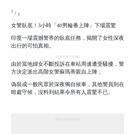
1
/
3
女警臥底！3小時「40男輪番上陣」下場震驚
印度一場震撼警界的臥底任務，揭開了女性深夜
出行的可怕真相。
ADVERTISING
由於當地婦女不斷投訴在車站周邊遭受騷擾，警
方決定派出高階女警蘇瑪蒂親自上陣，
偽裝成一般民眾於深夜獨自候車，其他警員則在
暗處守候，沒料到結果令所有人震驚不已。
Advertisements