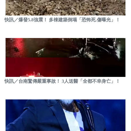
快訊／爆發5.8強震！ 多棟建築倒塌「恐怖死.傷曝光」！
快訊／台南驚傳嚴重事故！ 3人送醫「全都不幸身亡」！