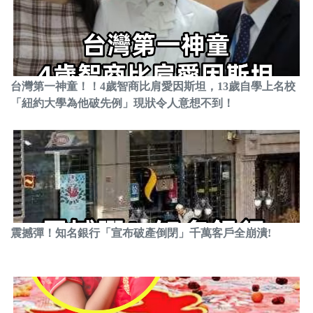
台灣第一神童！！4歲智商比肩愛因斯坦，13歲自學上名校
「紐約大學為他破先例」現狀令人意想不到！
震撼彈！知名銀行「宣布破產倒閉」千萬客戶全崩潰!