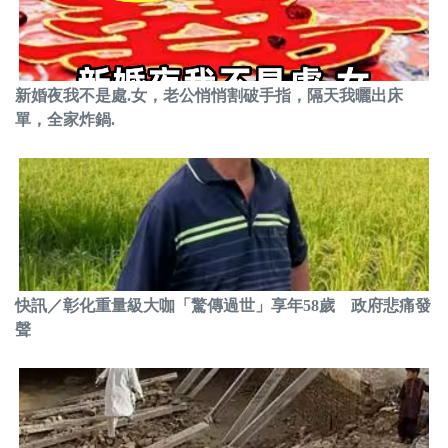
新婚夜我不是處.女，老公悄悄割破手指，隔天我曬出床
單，全家炸鍋.
快訊／彰化重量級大咖「驚傳過世」享年58歲 政府悲痛發
聲