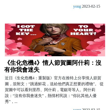
yong
2023-02-15
《生化危機4》情人節賀圖阿什莉：沒
有你我會迷失
近日《生化危機4：重製版》官方在推特上分享情人節賀
圖，並附文：“跳過鮮花，送給他們真正想要的禮物”。 從
賀圖中可以看到里昂、阿什莉，電鋸哥等人。阿什莉
說：“沒有你我會迷失”，熱情村民說：“你比其他人優
秀”，...
yong
2023-02-15