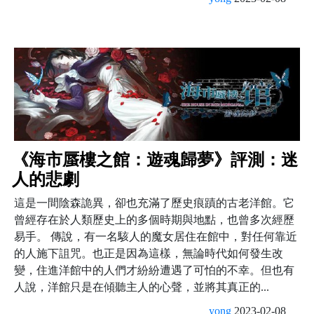
《海市蜃樓之館：遊魂歸夢》評測：迷
人的悲劇
這是一間陰森詭異，卻也充滿了歷史痕蹟的古老洋館。它
曾經存在於人類歷史上的多個時期與地點，也曾多次經歷
易手。 傳說，有一名駭人的魔女居住在館中，對任何靠近
的人施下詛咒。也正是因為這樣，無論時代如何發生改
變，住進洋館中的人們才紛紛遭遇了可怕的不幸。但也有
人說，洋館只是在傾聽主人的心聲，並將其真正的...
yong
2023-02-08