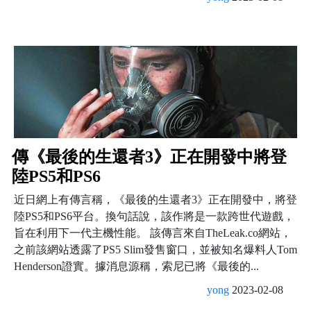
傳《最後的生還者3》正在開發中將登
陸PS5和PS6
近日網上有傳言稱，《最後的生還者3》正在開發中，將登
陸PS5和PS6平台。換句話說，該作將是一款跨世代遊戲，
旨在利用下一代主機性能。 該傳言來自TheLeak.co網站，
之前該網站透露了PS5 Slim發售窗口，並被知名爆料人Tom
Henderson證實。據消息源稱，索尼已將《最後的...
yong
2023-02-08