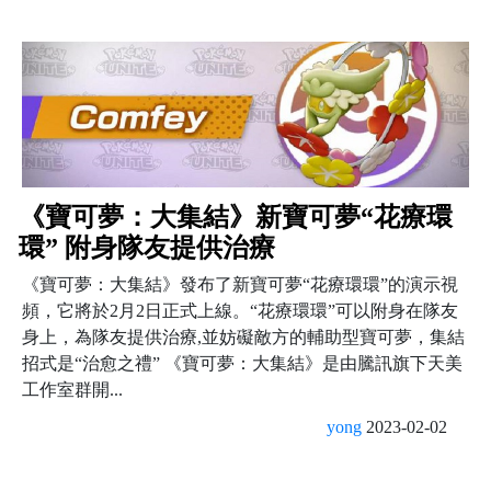
《寶可夢：大集結》新寶可夢“花療環
環” 附身隊友提供治療
《寶可夢：大集結》發布了新寶可夢“花療環環”的演示視
頻，它將於2月2日正式上線。“花療環環”可以附身在隊友
身上，為隊友提供治療,並妨礙敵方的輔助型寶可夢，集結
招式是“治愈之禮” 《寶可夢：大集結》是由騰訊旗下天美
工作室群開...
yong
2023-02-02